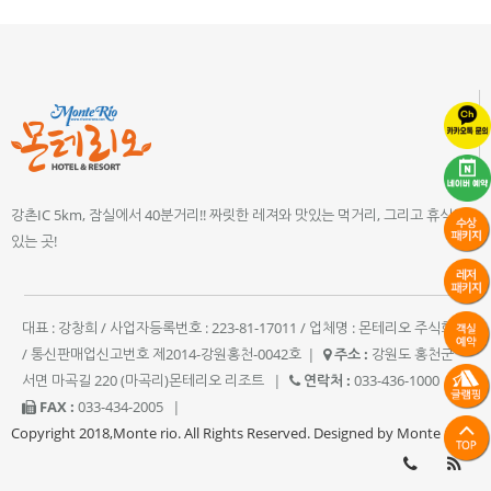
강촌IC 5km, 잠실에서 40분거리!! 짜릿한 레져와 맛있는 먹거리, 그리고 휴식이
있는 곳!
대표 : 강창희 / 사업자등록번호 : 223-81-17011 / 업체명 : 몬테리오 주식회사
/ 통신판매업신고번호 제2014-강원홍천-0042호
|
주소 :
강원도 홍천군
서면 마곡길 220 (마곡리)몬테리오 리조트
|
연락처 :
033-436-1000
|
FAX :
033-434-2005
|
Copyright 2018,Monte rio. All Rights Reserved. Designed by Monte rio.