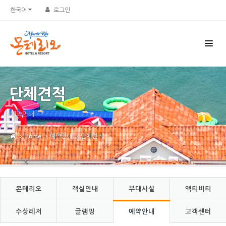
Sketchbook5, 스케치북5
Sketchbook5, 스케치북5
한국어
로그인
단체견적
예약안내
Home
예약안내
단체견적
몬테리오
객실안내
부대시설
액티비티
수상레저
글램핑
예약안내
고객센터