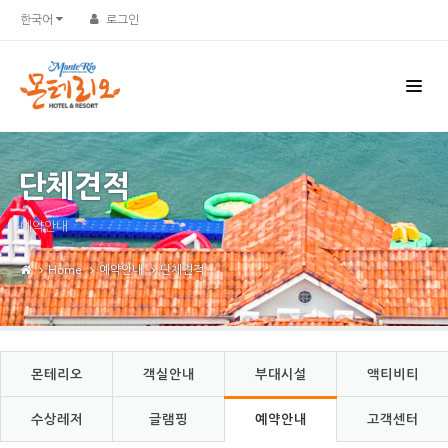
Sketchbook5, 스케치북5
Sketchbook5, 스케치북5
한국어
로그인
단체견적
예약안내
Home
예약안내
단체견적
몬테리오
객실안내
부대시설
액티비티
수상레저
글램핑
예약안내
고객센터