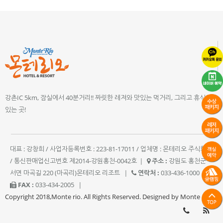
강촌IC 5km, 잠실에서 40분거리!! 짜릿한 레져와 맛있는 먹거리, 그리고 휴식이
있는 곳!
대표 : 강창희 / 사업자등록번호 : 223-81-17011 / 업체명 : 몬테리오 주식회사
/ 통신판매업신고번호 제2014-강원홍천-0042호
|
주소 :
강원도 홍천군
서면 마곡길 220 (마곡리)몬테리오 리조트
|
연락처 :
033-436-1000
|
FAX :
033-434-2005
|
Copyright 2018,Monte rio. All Rights Reserved. Designed by Monte rio.