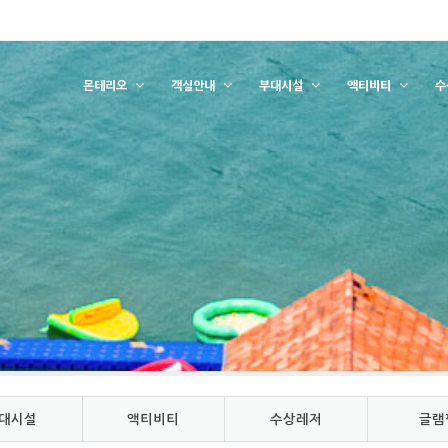
몬테리오
객실안내
부대시설
액티비티
수
대시설
액티비티
수상레저
글램