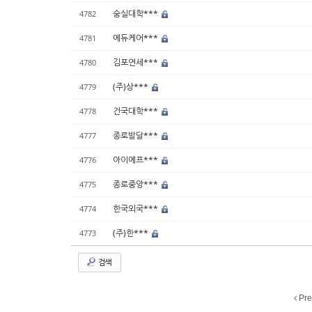
숭실대학***
4782
에듀케어***
4781
김포연세***
4780
(주)상***
4779
건국대학***
4778
종로발달***
4777
아이에프***
4776
종로중앙***
4775
한국외국***
4774
(주)한***
4773
검색
Pre