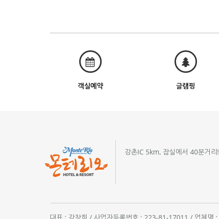
객실예약
글램핑
강촌IC 5km, 잠실에서 40분거리
대표 : 강창희 / 사업자등록번호 : 223-81-17011 / 업