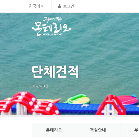
Sketchbook5, 스케치북5
Sketchbook5, 스케치북5
한국어
로그인
단체견적
예약안내
몬테리오
객실안내
부