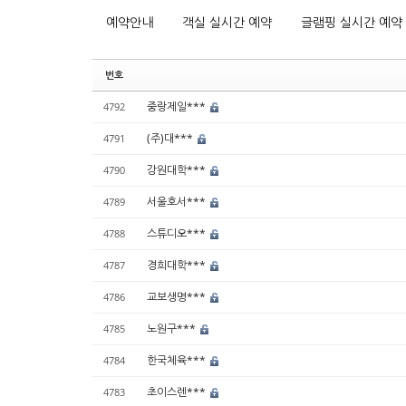
예약안내
객실 실시간 예약
글램핑 실시간 예약
번호
중랑제일***
4792
(주)대***
4791
강원대학***
4790
서울호서***
4789
스튜디오***
4788
경희대학***
4787
교보생명***
4786
노원구***
4785
한국체육***
4784
초이스렌***
4783