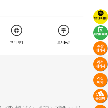
액티비티
오시는길
 :
강원도 홍천군 서면 마곡길 220 (마곡리)몬테리오 리조