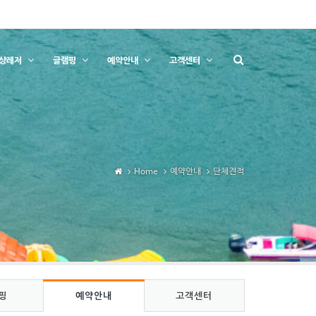
상레저
글램핑
예약안내
고객센터
Home
예약안내
단체견적
핑
예약안내
고객센터