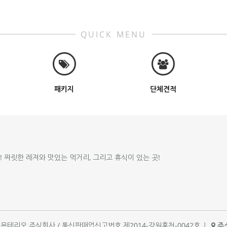
QUICK MENU
패키지
단체견적
!! 짜릿한 레져와 맛있는 먹거리, 그리고 휴식이 있는 곳!
체명 : 몬테리오 주식회사 / 통신판매업신고번호 제2014-강원홍천-0042호
|
주소