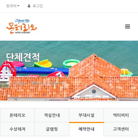
Sketchbook5, 스케치북5
Sketchbook5, 스케치북5
한국어
로그인
단체견적
예약안내
Home
예약안내
단체견적
몬테리오
객실안내
부대시설
액티비티
수상레저
글램핑
예약안내
고객센터