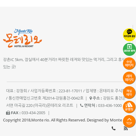
강촌IC 5km, 잠실에서 40분거리!! 짜릿한 레져와 맛있는 먹거리, 그리고 휴식이
있는 곳!
대표 : 강창희 / 사업자등록번호 : 223-81-17011 / 업체명 : 몬테리오 주식회사
/ 통신판매업신고번호 제2014-강원홍천-0042호
|
주소 :
강원도 홍천군
서면 마곡길 220 (마곡리)몬테리오 리조트
|
연락처 :
033-436-1000
|
FAX :
033-434-2005
|
Copyright 2018,Monte rio. All Rights Reserved. Designed by Monte rio.