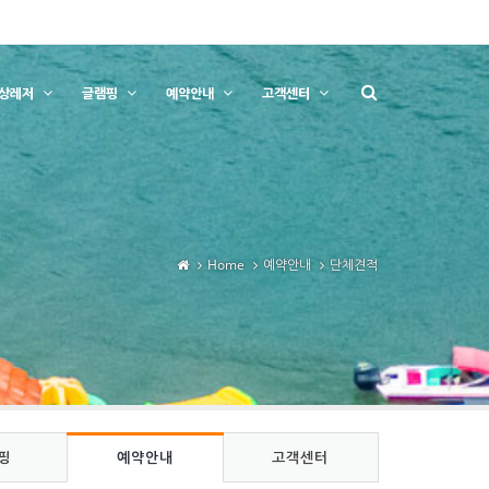
상레저
글램핑
예약안내
고객센터
Home
예약안내
단체견적
핑
예약안내
고객센터