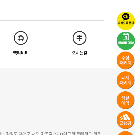
액티비티
오시는길
 :
강원도 홍천군 서면 마곡길 220 (마곡리)몬테리오 리조