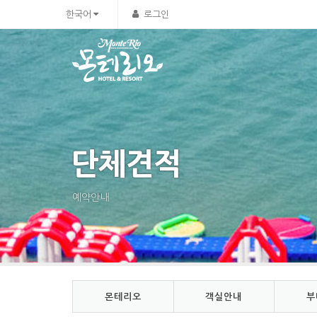
Sketchbook5, 스케치북5
Sketchbook5, 스케치북5
한국어
로그인
단체견적
예약안내
몬테리오
객실안내
부