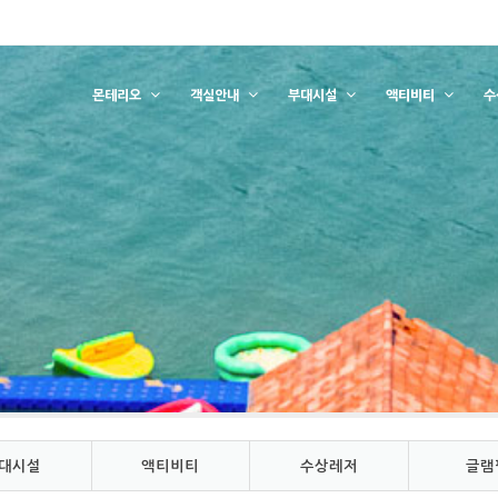
몬테리오
객실안내
부대시설
액티비티
수
대시설
액티비티
수상레저
글램