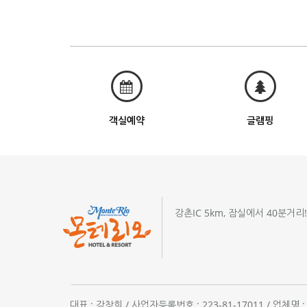
객실예약
글램핑
강촌IC 5km, 잠실에서 40분거리
대표 : 강창희 / 사업자등록번호 : 223-81-17011 / 업