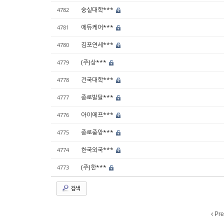
숭실대학***
4782
에듀케어***
4781
김포연세***
4780
(주)상***
4779
건국대학***
4778
종로발달***
4777
아이에프***
4776
종로중앙***
4775
한국외국***
4774
(주)한***
4773
검색
Pre