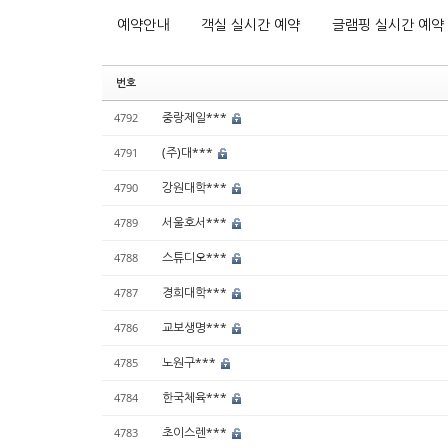
예약안내
객실 실시간 예약
글램핑 실시간 예약
번호
중랑제일***
4792
(주)대***
4791
강원대학***
4790
서울호서***
4789
스튜디오***
4788
경희대학***
4787
교보생명***
4786
노원구***
4785
한국체육***
4784
초이스렌***
4783