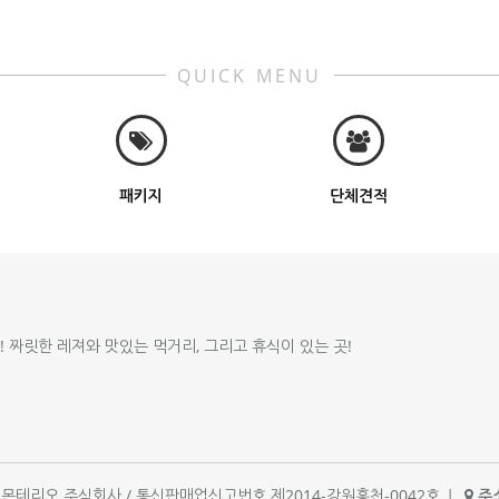
QUICK MENU
패키지
단체견적
!! 짜릿한 레져와 맛있는 먹거리, 그리고 휴식이 있는 곳!
체명 : 몬테리오 주식회사 / 통신판매업신고번호 제2014-강원홍천-0042호
|
주소