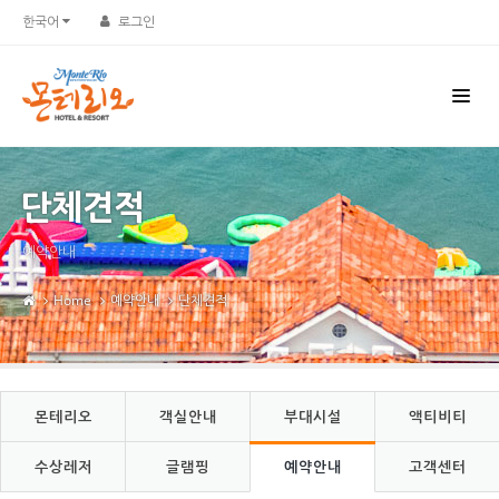
Sketchbook5, 스케치북5
Sketchbook5, 스케치북5
한국어
로그인
단체견적
예약안내
Home
예약안내
단체견적
몬테리오
객실안내
부대시설
액티비티
수상레저
글램핑
예약안내
고객센터