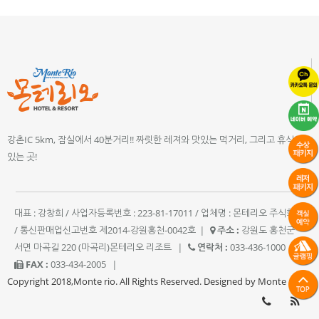
강촌IC 5km, 잠실에서 40분거리!! 짜릿한 레져와 맛있는 먹거리, 그리고 휴식이
있는 곳!
대표 : 강창희 / 사업자등록번호 : 223-81-17011 / 업체명 : 몬테리오 주식회사
/ 통신판매업신고번호 제2014-강원홍천-0042호
|
주소 :
강원도 홍천군
서면 마곡길 220 (마곡리)몬테리오 리조트
|
연락처 :
033-436-1000
|
FAX :
033-434-2005
|
Copyright 2018,Monte rio. All Rights Reserved. Designed by Monte rio.