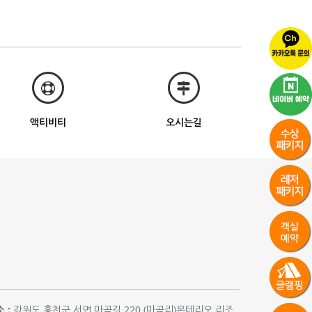
액티비티
오시는길
 :
강원도 홍천군 서면 마곡길 220 (마곡리)몬테리오 리조