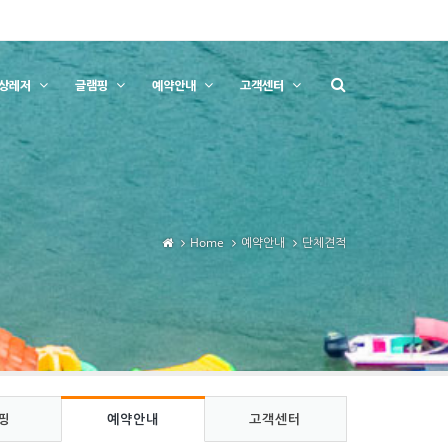
상레저
글램핑
예약안내
고객센터
Home
예약안내
단체견적
핑
예약안내
고객센터