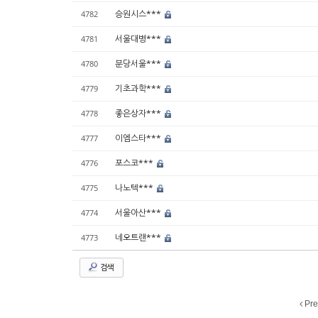
승원시스***
4782
서울대병***
4781
분당서울***
4780
기초과학***
4779
좋은상자***
4778
이엠스타***
4777
포스코***
4776
나노텍***
4775
서울아산***
4774
네오트랜***
4773
검색
Pre