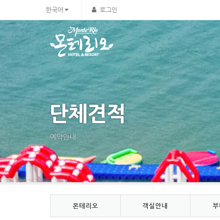
Sketchbook5, 스케치북5
Sketchbook5, 스케치북5
한국어
로그인
단체견적
예약안내
몬테리오
객실안내
부