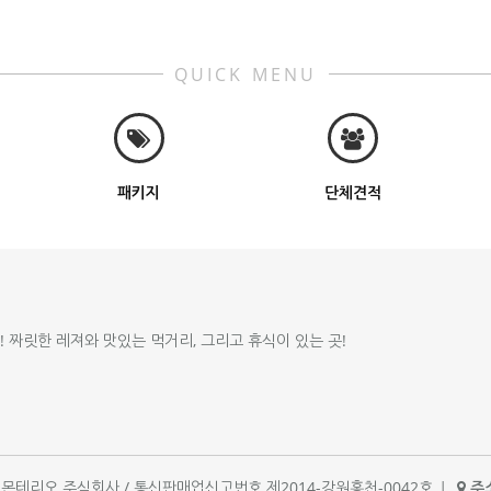
QUICK MENU
패키지
단체견적
!! 짜릿한 레져와 맛있는 먹거리, 그리고 휴식이 있는 곳!
체명 : 몬테리오 주식회사 / 통신판매업신고번호 제2014-강원홍천-0042호
|
주소