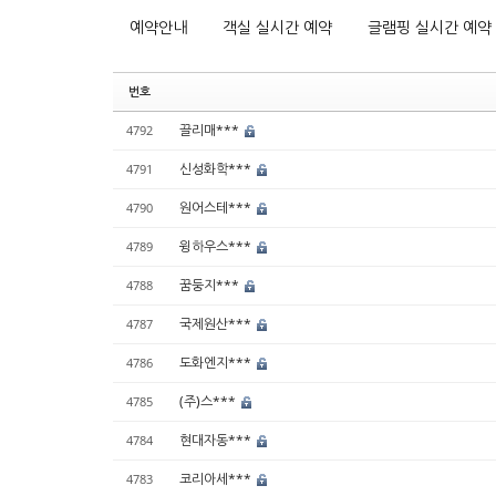
예약안내
객실 실시간 예약
글램핑 실시간 예약
번호
끌리매***
4792
신성화학***
4791
원어스테***
4790
윙하우스***
4789
꿈둥지***
4788
국제원산***
4787
도화엔지***
4786
(주)스***
4785
현대자동***
4784
코리아세***
4783