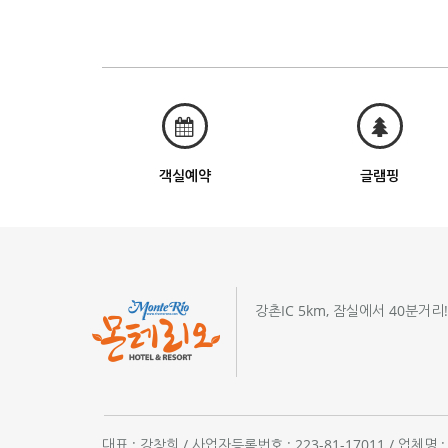
객실예약
글램핑
강촌IC 5km, 잠실에서 40분거리
대표 : 강창희 / 사업자등록번호 : 223-81-17011 / 업