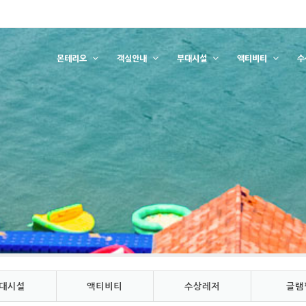
몬테리오
객실안내
부대시설
액티비티
수
대시설
액티비티
수상레저
글램