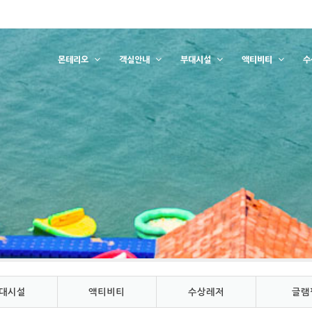
몬테리오
객실안내
부대시설
액티비티
수
대시설
액티비티
수상레저
글램