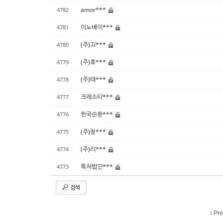
amor***
4782
이노베이***
4781
(주)끄***
4780
(주)휴***
4779
(주)태***
4778
크레소티***
4777
한국순환***
4776
(주)청***
4775
(주)리***
4774
특허법인***
4773
검색
Pre