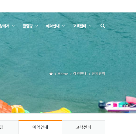
상레저
글램핑
예약안내
고객센터
Home
예약안내
단체견적
핑
예약안내
고객센터