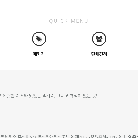
QUICK MENU
패키지
단체견적
!! 짜릿한 레져와 맛있는 먹거리, 그리고 휴식이 있는 곳!
체명 : 몬테리오 주식회사 / 통신판매업신고번호 제2014-강원홍천-0042호
|
주소