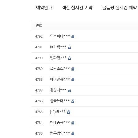
예약안내
객실 실시간 예약
글램핑 실시간 예약
번호
익스피다***
4792
bf기획***
4791
엔파인***
4790
글락소스***
4789
아이알큐***
4788
한경대***
4787
한국뉴매***
4786
(주)바***
4785
현대중공***
4784
법무법인***
4783