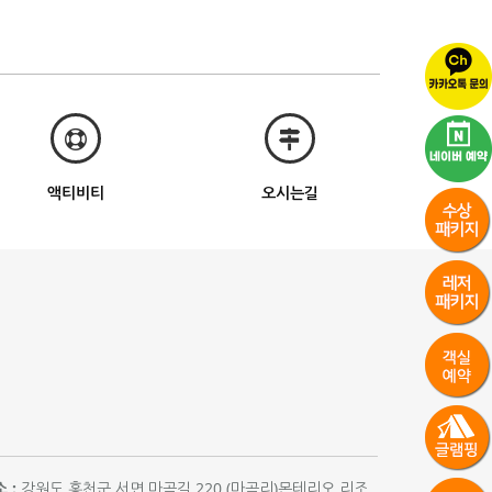
액티비티
오시는길
 :
강원도 홍천군 서면 마곡길 220 (마곡리)몬테리오 리조