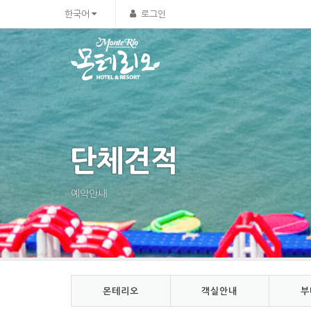
Sketchbook5, 스케치북5
Sketchbook5, 스케치북5
한국어
로그인
단체견적
예약안내
몬테리오
객실안내
부