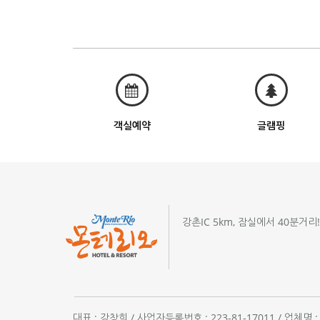
객실예약
글램핑
강촌IC 5km, 잠실에서 40분거리
대표 : 강창희 / 사업자등록번호 : 223-81-17011 / 업