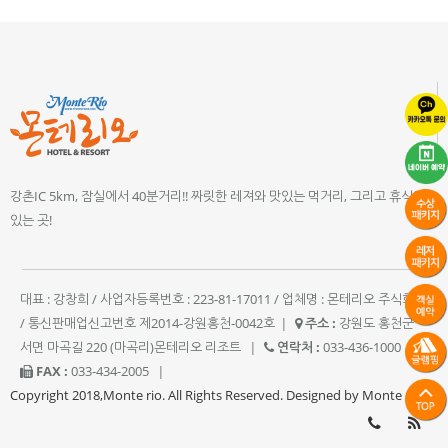
강촌IC 5km, 잠실에서 40분거리!! 짜릿한 레져와 맛있는 먹거리, 그리고 휴식이
있는 곳!
대표 : 강창희 / 사업자등록번호 : 223-81-17011 / 업체명 : 몬테리오 주식회사
/ 통신판매업신고번호 제2014-강원홍천-0042호
|
주소 :
강원도 홍천군
서면 마곡길 220 (마곡리)몬테리오 리조트
|
연락처 :
033-436-1000
|
FAX :
033-434-2005
|
Copyright 2018,Monte rio. All Rights Reserved. Designed by Monte rio.