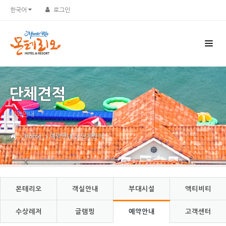
Sketchbook5, 스케치북5
Sketchbook5, 스케치북5
한국어
로그인
단체견적
예약안내
Home
예약안내
단체견적
몬테리오
객실안내
부대시설
액티비티
수상레저
글램핑
예약안내
고객센터