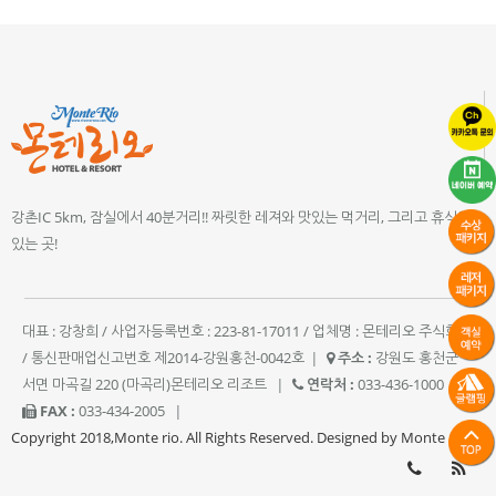
강촌IC 5km, 잠실에서 40분거리!! 짜릿한 레져와 맛있는 먹거리, 그리고 휴식이
있는 곳!
대표 : 강창희 / 사업자등록번호 : 223-81-17011 / 업체명 : 몬테리오 주식회사
/ 통신판매업신고번호 제2014-강원홍천-0042호
|
주소 :
강원도 홍천군
서면 마곡길 220 (마곡리)몬테리오 리조트
|
연락처 :
033-436-1000
|
FAX :
033-434-2005
|
Copyright 2018,Monte rio. All Rights Reserved. Designed by Monte rio.