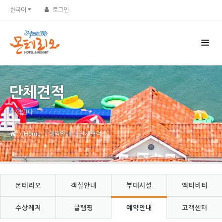
Sketchbook5, 스케치북5
Sketchbook5, 스케치북5
한국어
로그인
단체견적
예약안내
Home
예약안내
단체견적
몬테리오
객실안내
부대시설
액티비티
수상레저
글램핑
예약안내
고객센터