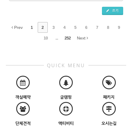
쓰기
Prev
1
2
3
4
5
6
7
8
9
10
...
252
Next
QUICK MENU
객실예약
글램핑
패키지
단체견적
액티비티
오시는길