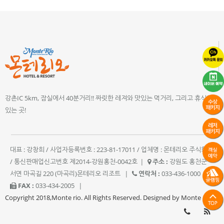
강촌IC 5km, 잠실에서 40분거리!! 짜릿한 레져와 맛있는 먹거리, 그리고 휴식이
있는 곳!
대표 : 강창희 / 사업자등록번호 : 223-81-17011 / 업체명 : 몬테리오 주식회사
/ 통신판매업신고번호 제2014-강원홍천-0042호
|
주소 :
강원도 홍천군
서면 마곡길 220 (마곡리)몬테리오 리조트
|
연락처 :
033-436-1000
|
FAX :
033-434-2005
|
Copyright 2018,Monte rio. All Rights Reserved. Designed by Monte rio.