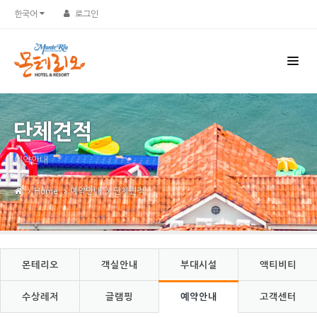
Sketchbook5, 스케치북5
Sketchbook5, 스케치북5
한국어
로그인
단체견적
예약안내
Home
예약안내
단체견적
몬테리오
객실안내
부대시설
액티비티
수상레저
글램핑
예약안내
고객센터