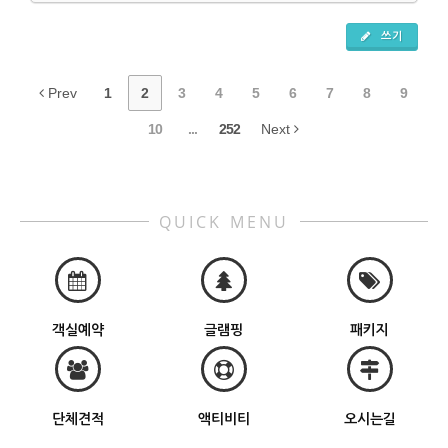
쓰기
Prev
1
2
3
4
5
6
7
8
9
10
...
252
Next
QUICK MENU
객실예약
글램핑
패키지
단체견적
액티비티
오시는길