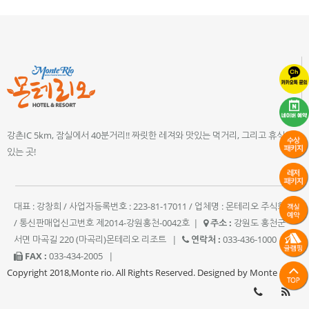
강촌IC 5km, 잠실에서 40분거리!! 짜릿한 레져와 맛있는 먹거리, 그리고 휴식이
있는 곳!
대표 : 강창희 / 사업자등록번호 : 223-81-17011 / 업체명 : 몬테리오 주식회사
/ 통신판매업신고번호 제2014-강원홍천-0042호
|
주소 :
강원도 홍천군
서면 마곡길 220 (마곡리)몬테리오 리조트
|
연락처 :
033-436-1000
|
FAX :
033-434-2005
|
Copyright 2018,Monte rio. All Rights Reserved. Designed by Monte rio.