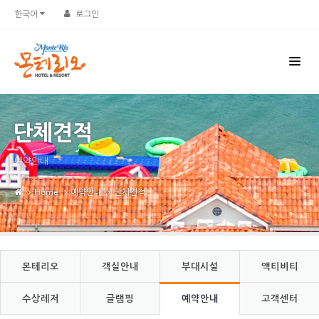
Sketchbook5, 스케치북5
Sketchbook5, 스케치북5
한국어
로그인
단체견적
예약안내
Home
예약안내
단체견적
몬테리오
객실안내
부대시설
액티비티
수상레저
글램핑
예약안내
고객센터