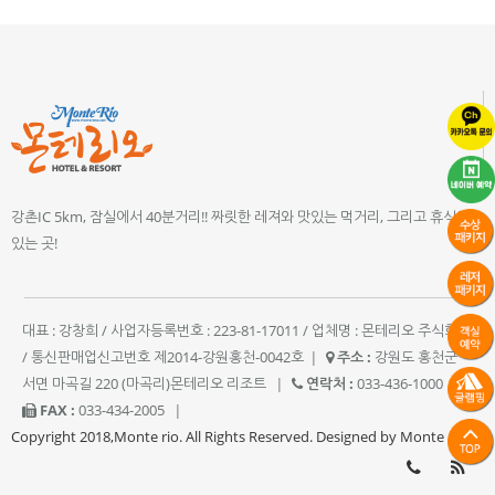
강촌IC 5km, 잠실에서 40분거리!! 짜릿한 레져와 맛있는 먹거리, 그리고 휴식이
있는 곳!
대표 : 강창희 / 사업자등록번호 : 223-81-17011 / 업체명 : 몬테리오 주식회사
/ 통신판매업신고번호 제2014-강원홍천-0042호
|
주소 :
강원도 홍천군
서면 마곡길 220 (마곡리)몬테리오 리조트
|
연락처 :
033-436-1000
|
FAX :
033-434-2005
|
Copyright 2018,Monte rio. All Rights Reserved. Designed by Monte rio.