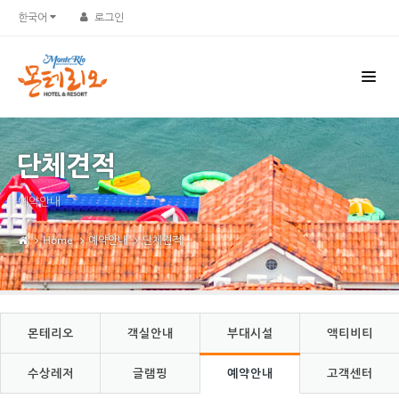
Sketchbook5, 스케치북5
Sketchbook5, 스케치북5
한국어
로그인
단체견적
예약안내
Home
예약안내
단체견적
몬테리오
객실안내
부대시설
액티비티
수상레저
글램핑
예약안내
고객센터