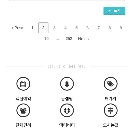
쓰기
Prev
1
2
3
4
5
6
7
8
9
10
...
252
Next
QUICK MENU
객실예약
글램핑
패키지
단체견적
액티비티
오시는길