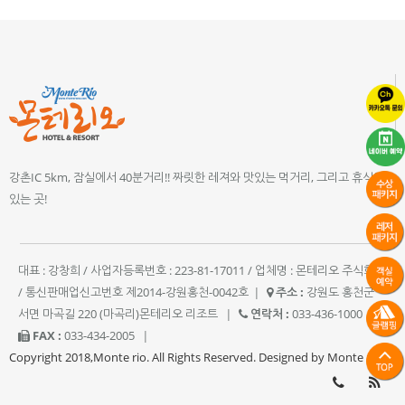
강촌IC 5km, 잠실에서 40분거리!! 짜릿한 레져와 맛있는 먹거리, 그리고 휴식이
있는 곳!
대표 : 강창희 / 사업자등록번호 : 223-81-17011 / 업체명 : 몬테리오 주식회사
/ 통신판매업신고번호 제2014-강원홍천-0042호
|
주소 :
강원도 홍천군
서면 마곡길 220 (마곡리)몬테리오 리조트
|
연락처 :
033-436-1000
|
FAX :
033-434-2005
|
Copyright 2018,Monte rio. All Rights Reserved. Designed by Monte rio.