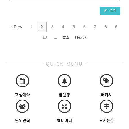
쓰기
Prev
1
2
3
4
5
6
7
8
9
10
...
252
Next
QUICK MENU
객실예약
글램핑
패키지
단체견적
액티비티
오시는길