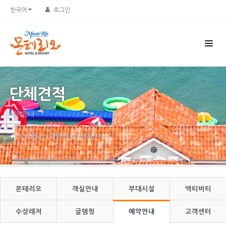
Sketchbook5, 스케치북5
Sketchbook5, 스케치북5
한국어
로그인
단체견적
예약안내
Home
예약안내
단체견적
몬테리오
객실안내
부대시설
액티비티
수상레저
글램핑
예약안내
고객센터