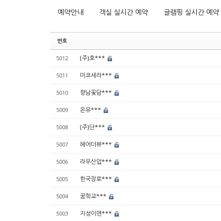
예약안내
객실 실시간 예약
글램핑 실시간 예약
번호
(주)호***
5012
미코세라***
5011
향남꽃담***
5010
온유***
5009
(주)단***
5008
헤어더뷰***
5007
라우산업***
5006
한국장로***
5005
꿈학교***
5004
지성이앤***
5003