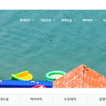
몬테리오
객실안내
부대시설
액티비티
수
대시설
액티비티
수상레저
글램