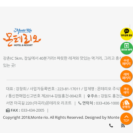
강촌IC 5km, 잠실에서 40분거리!! 짜릿한 레져와 맛있는 먹거리, 그리고 휴식이
있는 곳!
대표 : 강창희 / 사업자등록번호 : 223-81-17011 / 업체명 : 몬테리오 주식회사
/ 통신판매업신고번호 제2014-강원홍천-0042호
|
주소 :
강원도 홍천군
서면 마곡길 220 (마곡리)몬테리오 리조트
|
연락처 :
033-436-1000
|
FAX :
033-434-2005
|
Copyright 2018,Monte rio. All Rights Reserved. Designed by Monte rio.