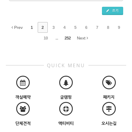
쓰기
Prev
1
2
3
4
5
6
7
8
9
10
...
252
Next
QUICK MENU
객실예약
글램핑
패키지
단체견적
액티비티
오시는길