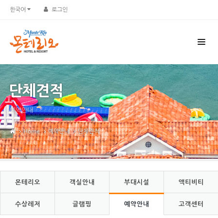
Sketchbook5, 스케치북5
Sketchbook5, 스케치북5
한국어
로그인
단체견적
예약안내
Home
예약안내
단체견적
몬테리오
객실안내
부대시설
액티비티
수상레저
글램핑
예약안내
고객센터