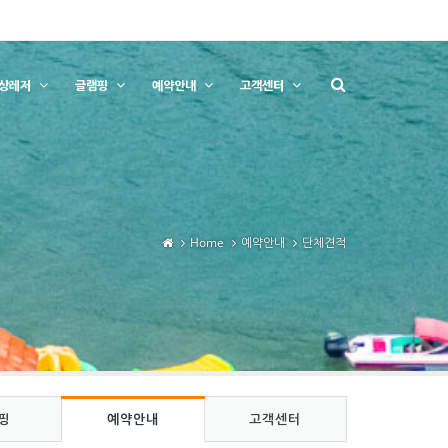
상레저
글램핑
예약안내
고객센터
Home
예약안내
단체견적
핑
예약안내
고객센터