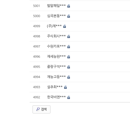
벌말패밀***
5001
심곡본동***
5000
(주)제***
4999
주식회사***
4998
수원카포***
4997
재세능원***
4996
중랑구직***
4995
재능고등***
4994
설추회***
4993
한국비엔***
4992
검색