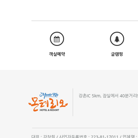
객실예약
글램핑
강촌IC 5km, 잠실에서 40분거리
대표 : 강창희 / 사업자등록번호 : 223-81-17011 / 업