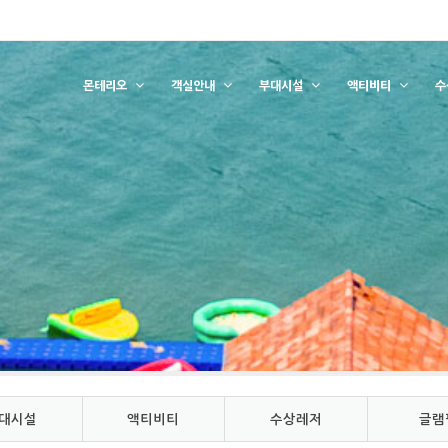
몬테리오
객실안내
부대시설
액티비티
수
대시설
액티비티
수상레저
글램