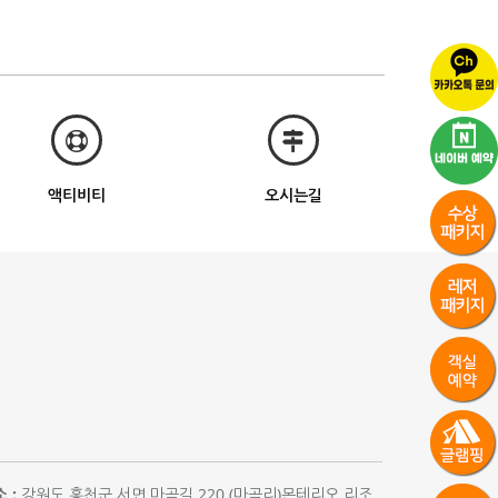
액티비티
오시는길
 :
강원도 홍천군 서면 마곡길 220 (마곡리)몬테리오 리조