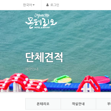
Sketchbook5, 스케치북5
Sketchbook5, 스케치북5
한국어
로그인
단체견적
예약안내
몬테리오
객실안내
부