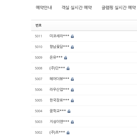
예약안내
객실 실시간 예약
글램핑 실시간 예약
번호
미코세라***
5011
향남꽃담***
5010
온유***
5009
(주)단***
5008
헤어더뷰***
5007
라우산업***
5006
한국장로***
5005
꿈학교***
5004
지성이앤***
5003
(주)프***
5002