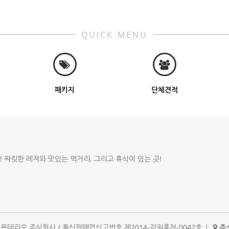
QUICK MENU
패키지
단체견적
!! 짜릿한 레져와 맛있는 먹거리, 그리고 휴식이 있는 곳!
체명 : 몬테리오 주식회사 / 통신판매업신고번호 제2014-강원홍천-0042호
|
주소