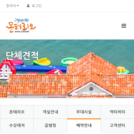
Sketchbook5, 스케치북5
Sketchbook5, 스케치북5
한국어
로그인
단체견적
예약안내
Home
예약안내
단체견적
몬테리오
객실안내
부대시설
액티비티
수상레저
글램핑
예약안내
고객센터