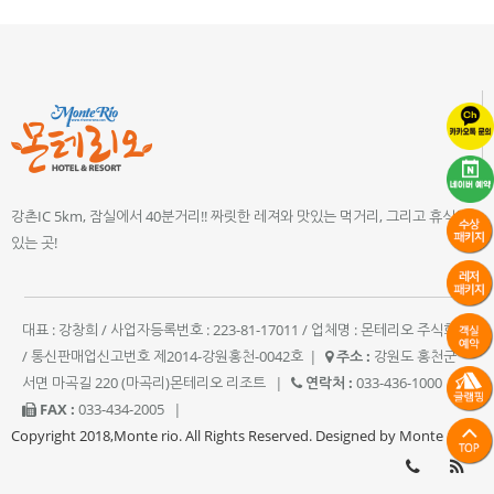
강촌IC 5km, 잠실에서 40분거리!! 짜릿한 레져와 맛있는 먹거리, 그리고 휴식이
있는 곳!
대표 : 강창희 / 사업자등록번호 : 223-81-17011 / 업체명 : 몬테리오 주식회사
/ 통신판매업신고번호 제2014-강원홍천-0042호
|
주소 :
강원도 홍천군
서면 마곡길 220 (마곡리)몬테리오 리조트
|
연락처 :
033-436-1000
|
FAX :
033-434-2005
|
Copyright 2018,Monte rio. All Rights Reserved. Designed by Monte rio.