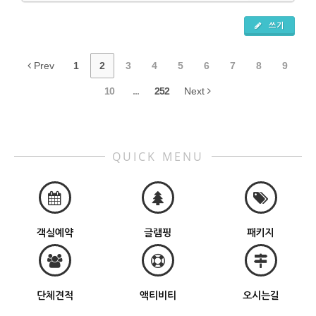
쓰기
Prev
1
2
3
4
5
6
7
8
9
10
...
252
Next
QUICK MENU
객실예약
글램핑
패키지
단체견적
액티비티
오시는길