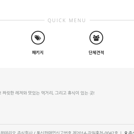
QUICK MENU
패키지
단체견적
!! 짜릿한 레져와 맛있는 먹거리, 그리고 휴식이 있는 곳!
체명 : 몬테리오 주식회사 / 통신판매업신고번호 제2014-강원홍천-0042호
|
주소