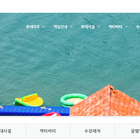
몬테리오
객실안내
부대시설
액티비티
수
대시설
액티비티
수상레저
글램