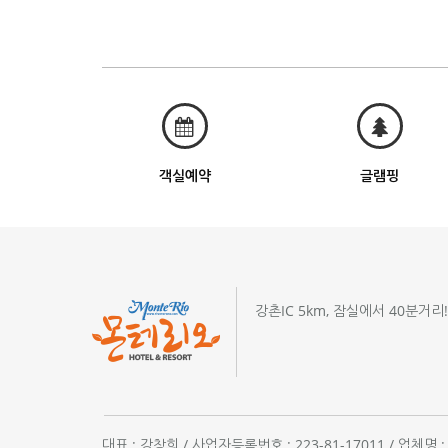
객실예약
글램핑
강촌IC 5km, 잠실에서 40분거리
대표 : 강창희 / 사업자등록번호 : 223-81-17011 / 업