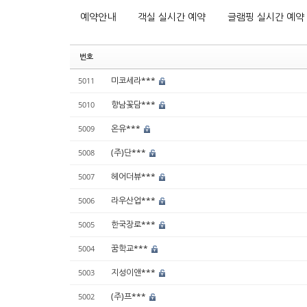
예약안내
객실 실시간 예약
글램핑 실시간 예약
번호
미코세라***
5011
향남꽃담***
5010
온유***
5009
(주)단***
5008
헤어더뷰***
5007
라우산업***
5006
한국장로***
5005
꿈학교***
5004
지성이앤***
5003
(주)프***
5002