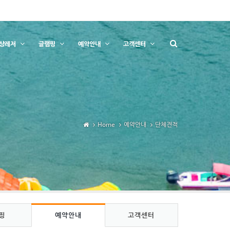
상레저
글램핑
예약안내
고객센터
Home
예약안내
단체견적
핑
예약안내
고객센터