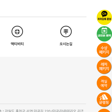
액티비티
오시는길
 :
강원도 홍천군 서면 마곡길 220 (마곡리)몬테리오 리조