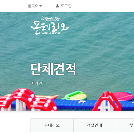
Sketchbook5, 스케치북5
Sketchbook5, 스케치북5
한국어
로그인
단체견적
예약안내
몬테리오
객실안내
부