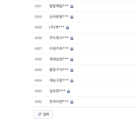
벌말패밀***
5001
심곡본동***
5000
(주)제***
4999
주식회사***
4998
수원카포***
4997
재세능원***
4996
중랑구직***
4995
재능고등***
4994
설추회***
4993
한국비엔***
4992
검색