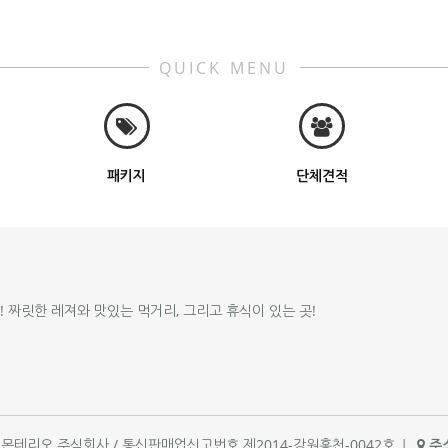
QUICK MENU
패키지
단체견적
!! 짜릿한 레져와 맛있는 먹거리, 그리고 휴식이 있는 곳!
체명 : 몬테리오 주식회사 / 통신판매업신고번호 제2014-강원홍천-0042호
|
주소