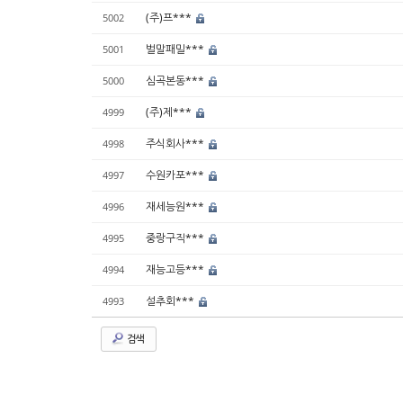
(주)프***
5002
벌말패밀***
5001
심곡본동***
5000
(주)제***
4999
주식회사***
4998
수원카포***
4997
재세능원***
4996
중랑구직***
4995
재능고등***
4994
설추회***
4993
검색