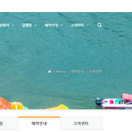
상레저
글램핑
예약안내
고객센터
Home
예약안내
단체견적
핑
예약안내
고객센터