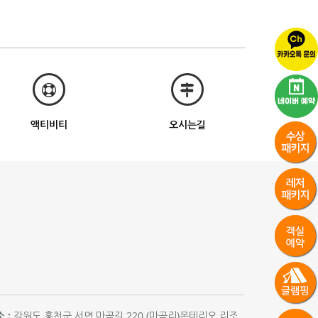
액티비티
오시는길
 :
강원도 홍천군 서면 마곡길 220 (마곡리)몬테리오 리조