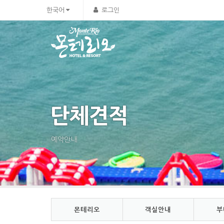
Sketchbook5, 스케치북5
Sketchbook5, 스케치북5
한국어
로그인
단체견적
예약안내
몬테리오
객실안내
부