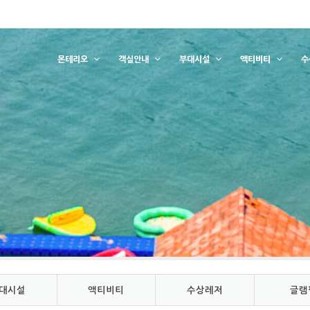
몬테리오
객실안내
부대시설
액티비티
수
대시설
액티비티
수상레저
글램