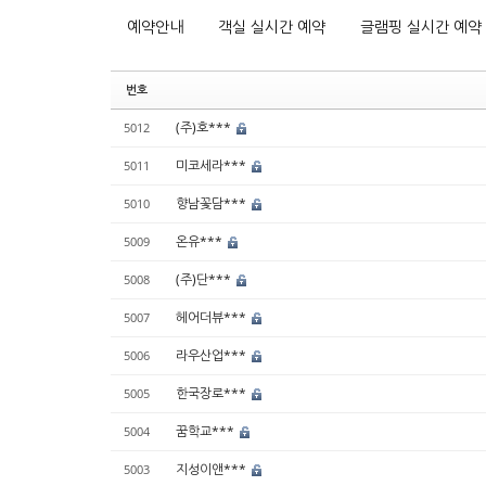
예약안내
객실 실시간 예약
글램핑 실시간 예약
번호
(주)호***
5012
미코세라***
5011
향남꽃담***
5010
온유***
5009
(주)단***
5008
헤어더뷰***
5007
라우산업***
5006
한국장로***
5005
꿈학교***
5004
지성이앤***
5003