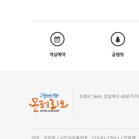
객실예약
글램핑
강촌IC 5km, 잠실에서 40분거리
대표 : 강창희 / 사업자등록번호 : 223-81-17011 / 업