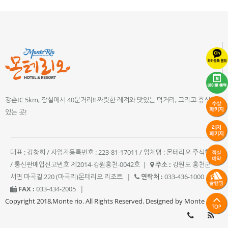
강촌IC 5km, 잠실에서 40분거리!! 짜릿한 레져와 맛있는 먹거리, 그리고 휴식이
있는 곳!
대표 : 강창희 / 사업자등록번호 : 223-81-17011 / 업체명 : 몬테리오 주식회사
/ 통신판매업신고번호 제2014-강원홍천-0042호
|
주소 :
강원도 홍천군
서면 마곡길 220 (마곡리)몬테리오 리조트
|
연락처 :
033-436-1000
|
FAX :
033-434-2005
|
Copyright 2018,Monte rio. All Rights Reserved. Designed by Monte rio.