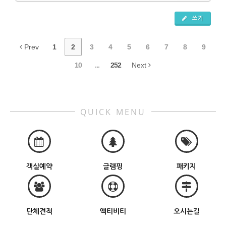
쓰기
Prev
1
2
3
4
5
6
7
8
9
10
...
252
Next
QUICK MENU
객실예약
글램핑
패키지
단체견적
액티비티
오시는길