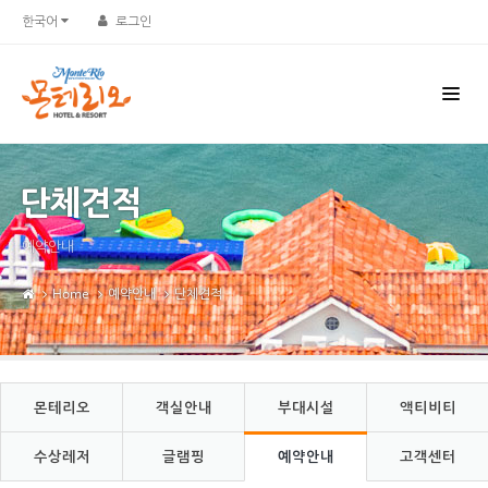
Sketchbook5, 스케치북5
Sketchbook5, 스케치북5
한국어
로그인
단체견적
예약안내
Home
예약안내
단체견적
몬테리오
객실안내
부대시설
액티비티
수상레저
글램핑
예약안내
고객센터