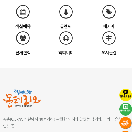
객실예약
글램핑
패키지
단체견적
액티비티
오시는길
강촌IC 5km, 잠실에서 40분거리!! 짜릿한 레져와 맛있는 먹거리, 그리고 휴식이
있는 곳!