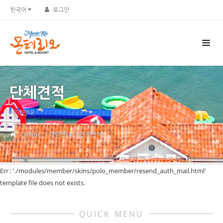
한국어
로그인
단체견적
예약안내
Home
예약안내
단체견적
Err : './modules/member/skins/polo_member/resend_auth_mail.html'
template file does not exists.
QUICK MENU