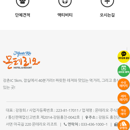
단체견적
액티비티
오시는길
강촌IC 5km, 잠실에서 40분거리!! 짜릿한 레져와 맛있는 먹거리, 그리고 휴식이
있는 곳!
대표 : 강창희 / 사업자등록번호 : 223-81-17011 / 업체명 : 몬테리오 주식회사
/ 통신판매업신고번호 제2014-강원홍천-0042호
|
주소 :
강원도 홍천군
서면 마곡길 220 몬테리오 리조트
|
연락처 :
033-436-1000~1
|