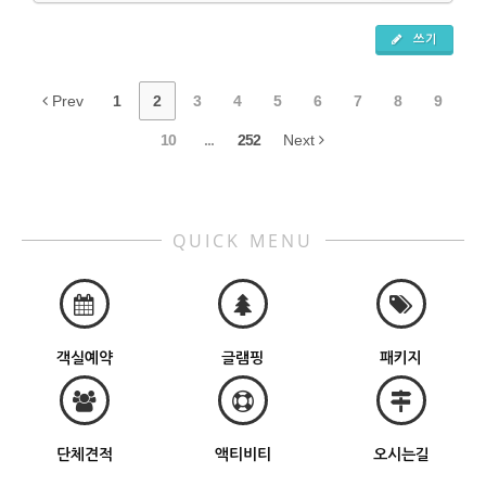
쓰기
Prev
1
2
3
4
5
6
7
8
9
10
...
252
Next
QUICK MENU
객실예약
글램핑
패키지
단체견적
액티비티
오시는길