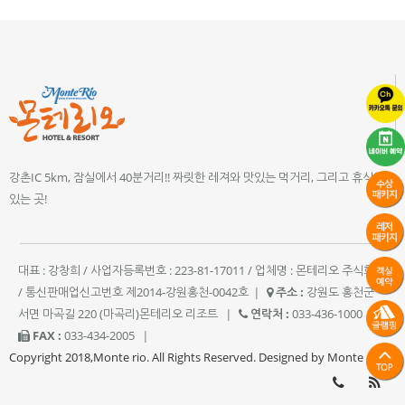
강촌IC 5km, 잠실에서 40분거리!! 짜릿한 레져와 맛있는 먹거리, 그리고 휴식이
있는 곳!
대표 : 강창희 / 사업자등록번호 : 223-81-17011 / 업체명 : 몬테리오 주식회사
/ 통신판매업신고번호 제2014-강원홍천-0042호
|
주소 :
강원도 홍천군
서면 마곡길 220 (마곡리)몬테리오 리조트
|
연락처 :
033-436-1000
|
FAX :
033-434-2005
|
Copyright 2018,Monte rio. All Rights Reserved. Designed by Monte rio.