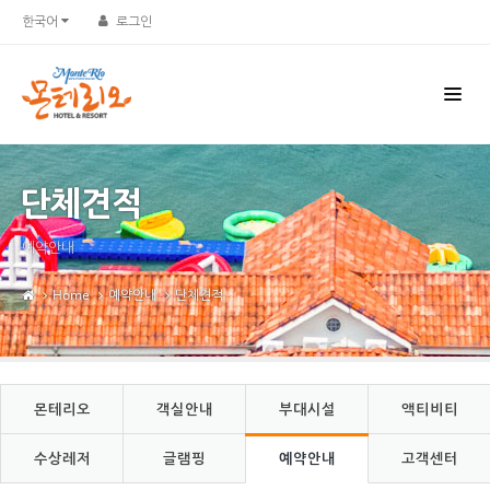
Sketchbook5, 스케치북5
Sketchbook5, 스케치북5
한국어
로그인
단체견적
예약안내
Home
예약안내
단체견적
몬테리오
객실안내
부대시설
액티비티
수상레저
글램핑
예약안내
고객센터