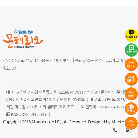
강촌IC 5km, 잠실에서 40분거리!! 짜릿한 레져와 맛있는 먹거리, 그리고 휴식이
있는 곳!
대표 : 강창희 / 사업자등록번호 : 223-81-17011 / 업체명 : 몬테리오 주식회사
/ 통신판매업신고번호 제2014-강원홍천-0042호
|
주소 :
강원도 홍천군
서면 마곡길 220 (마곡리)몬테리오 리조트
|
연락처 :
033-436-1000
|
FAX :
033-434-2005
|
Copyright 2018,Monte rio. All Rights Reserved. Designed by Monte rio.