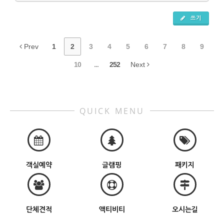
쓰기
Prev
1
2
3
4
5
6
7
8
9
10
...
252
Next
QUICK MENU
객실예약
글램핑
패키지
단체견적
액티비티
오시는길