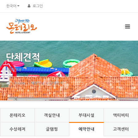
Sketchbook5, 스케치북5
Sketchbook5, 스케치북5
한국어
로그인
단체견적
예약안내
Home
예약안내
단체견적
몬테리오
객실안내
부대시설
액티비티
수상레저
글램핑
예약안내
고객센터