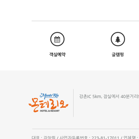
객실예약
글램핑
강촌IC 5km, 잠실에서 40분거리
대표 : 강창희 / 사업자등록번호 : 223-81-17011 / 업