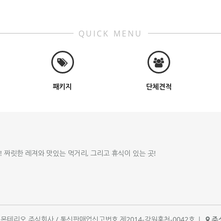
QUICK MENU
패키지
단체견적
!! 짜릿한 레져와 맛있는 먹거리, 그리고 휴식이 있는 곳!
체명 : 몬테리오 주식회사 / 통신판매업신고번호 제2014-강원홍천-0042호
|
주소