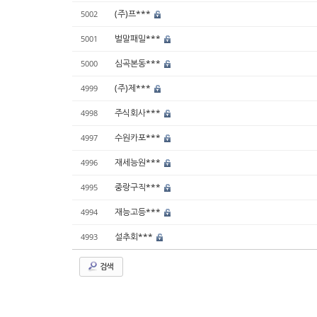
(주)프***
5002
벌말패밀***
5001
심곡본동***
5000
(주)제***
4999
주식회사***
4998
수원카포***
4997
재세능원***
4996
중랑구직***
4995
재능고등***
4994
설추회***
4993
검색