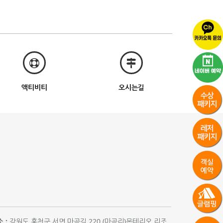
액티비티
오시는길
 :
강원도 홍천군 서면 마곡길 220 (마곡리)몬테리오 리조