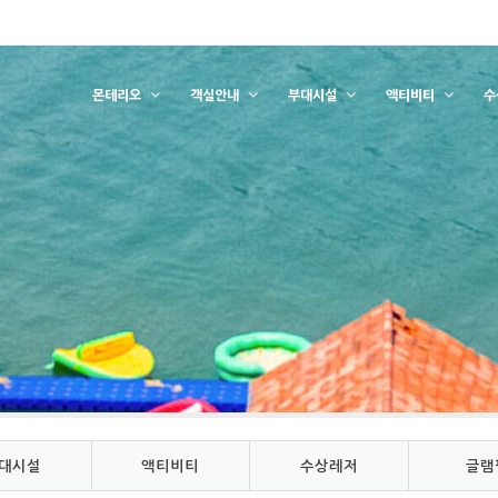
몬테리오
객실안내
부대시설
액티비티
수
대시설
액티비티
수상레저
글램