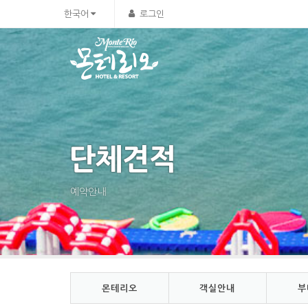
Sketchbook5, 스케치북5
Sketchbook5, 스케치북5
한국어
로그인
단체견적
예약안내
몬테리오
객실안내
부