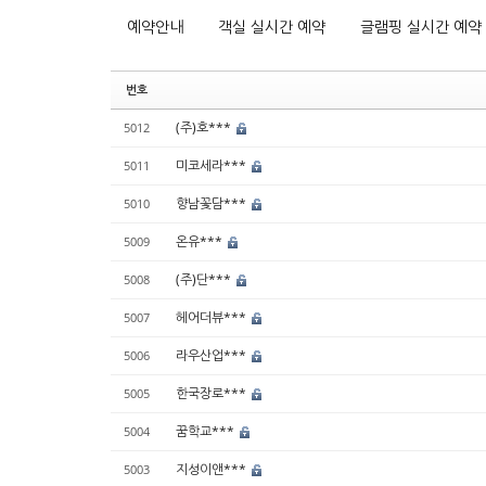
예약안내
객실 실시간 예약
글램핑 실시간 예약
번호
(주)호***
5012
미코세라***
5011
향남꽃담***
5010
온유***
5009
(주)단***
5008
헤어더뷰***
5007
라우산업***
5006
한국장로***
5005
꿈학교***
5004
지성이앤***
5003