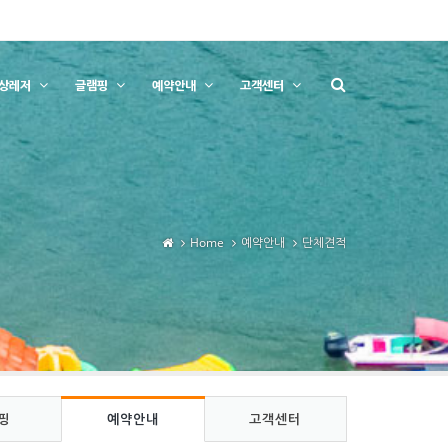
상레저
글램핑
예약안내
고객센터
Home
예약안내
단체견적
핑
예약안내
고객센터