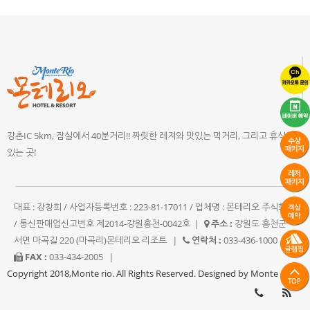
강촌IC 5km, 잠실에서 40분거리!! 짜릿한 레져와 맛있는 먹거리, 그리고 휴식이
있는 곳!
대표 : 강창희 / 사업자등록번호 : 223-81-17011 / 업체명 : 몬테리오 주식회사
/ 통신판매업신고번호 제2014-강원홍천-0042호
|
주소 :
강원도 홍천군
서면 마곡길 220 (마곡리)몬테리오 리조트
|
연락처 :
033-436-1000
|
FAX :
033-434-2005
|
Copyright 2018,Monte rio. All Rights Reserved. Designed by Monte rio.