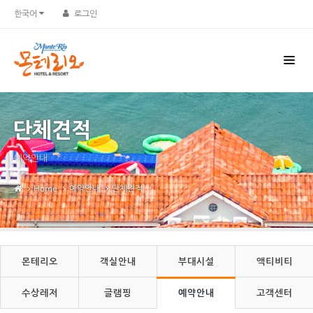
Sketchbook5, 스케치북5
Sketchbook5, 스케치북5
한국어
로그인
단체견적
예약안내
Home
예약안내
단체견적
몬테리오
객실안내
부대시설
액티비티
수상레저
글램핑
예약안내
고객센터