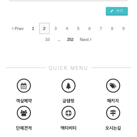
쓰기
Prev
1
2
3
4
5
6
7
8
9
10
...
252
Next
QUICK MENU
객실예약
글램핑
패키지
단체견적
액티비티
오시는길