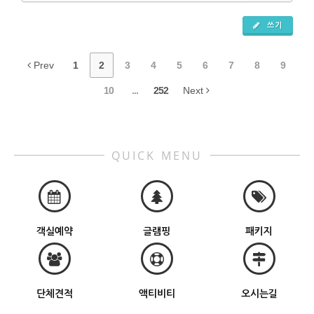
쓰기
Prev
1
2
3
4
5
6
7
8
9
10
...
252
Next
QUICK MENU
객실예약
글램핑
패키지
단체견적
액티비티
오시는길