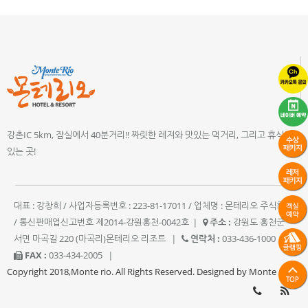
강촌IC 5km, 잠실에서 40분거리!! 짜릿한 레져와 맛있는 먹거리, 그리고 휴식이
있는 곳!
대표 : 강창희 / 사업자등록번호 : 223-81-17011 / 업체명 : 몬테리오 주식회사
/ 통신판매업신고번호 제2014-강원홍천-0042호
|
주소 :
강원도 홍천군
서면 마곡길 220 (마곡리)몬테리오 리조트
|
연락처 :
033-436-1000
|
FAX :
033-434-2005
|
Copyright 2018,Monte rio. All Rights Reserved. Designed by Monte rio.