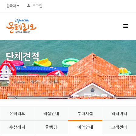
Sketchbook5, 스케치북5
Sketchbook5, 스케치북5
한국어
로그인
단체견적
예약안내
Home
예약안내
단체견적
몬테리오
객실안내
부대시설
액티비티
수상레저
글램핑
예약안내
고객센터