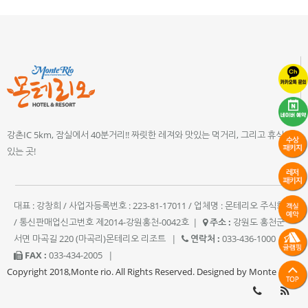
강촌IC 5km, 잠실에서 40분거리!! 짜릿한 레져와 맛있는 먹거리, 그리고 휴식이
있는 곳!
대표 : 강창희 / 사업자등록번호 : 223-81-17011 / 업체명 : 몬테리오 주식회사
/ 통신판매업신고번호 제2014-강원홍천-0042호
|
주소 :
강원도 홍천군
서면 마곡길 220 (마곡리)몬테리오 리조트
|
연락처 :
033-436-1000
|
FAX :
033-434-2005
|
Copyright 2018,Monte rio. All Rights Reserved. Designed by Monte rio.