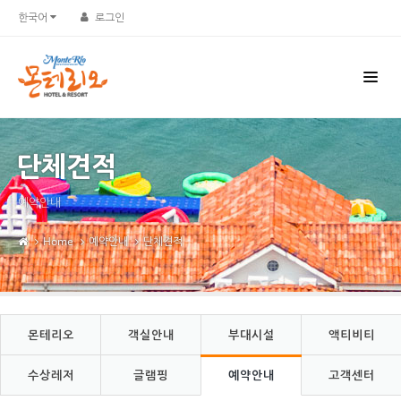
Sketchbook5, 스케치북5
Sketchbook5, 스케치북5
한국어
로그인
단체견적
예약안내
Home
예약안내
단체견적
몬테리오
객실안내
부대시설
액티비티
수상레저
글램핑
예약안내
고객센터