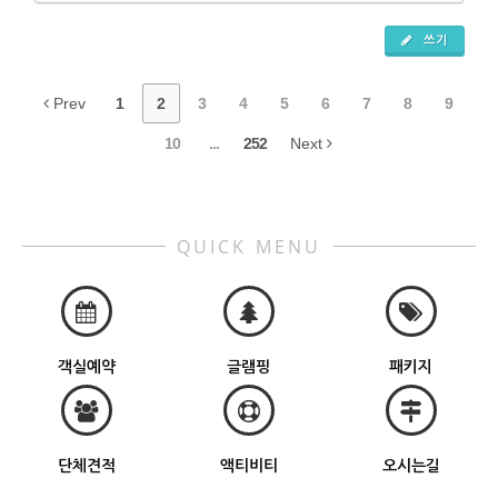
쓰기
Prev
1
2
3
4
5
6
7
8
9
10
...
252
Next
QUICK MENU
객실예약
글램핑
패키지
단체견적
액티비티
오시는길