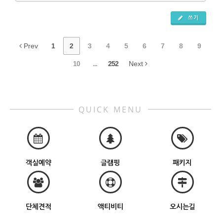
쓰기
Prev
1
2
3
4
5
6
7
8
9
10
...
252
Next
QUICK MENU
객실예약
글램핑
패키지
단체견적
액티비티
오시는길