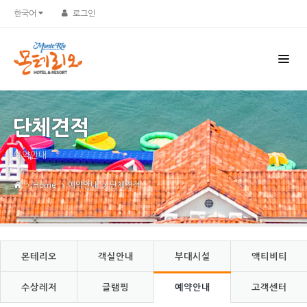
Sketchbook5, 스케치북5
Sketchbook5, 스케치북5
한국어
로그인
단체견적
예약안내
Home
예약안내
단체견적
몬테리오
객실안내
부대시설
액티비티
수상레저
글램핑
예약안내
고객센터