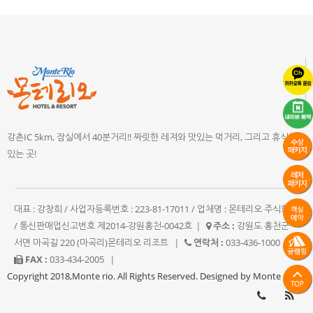
강촌IC 5km, 잠실에서 40분거리!! 짜릿한 레져와 맛있는 먹거리, 그리고 휴식이
있는 곳!
대표 : 강창희 / 사업자등록번호 : 223-81-17011 / 업체명 : 몬테리오 주식회사
/ 통신판매업신고번호 제2014-강원홍천-0042호
|
주소 :
강원도 홍천군
서면 마곡길 220 (마곡리)몬테리오 리조트
|
연락처 :
033-436-1000
|
FAX :
033-434-2005
|
Copyright 2018,Monte rio. All Rights Reserved. Designed by Monte rio.