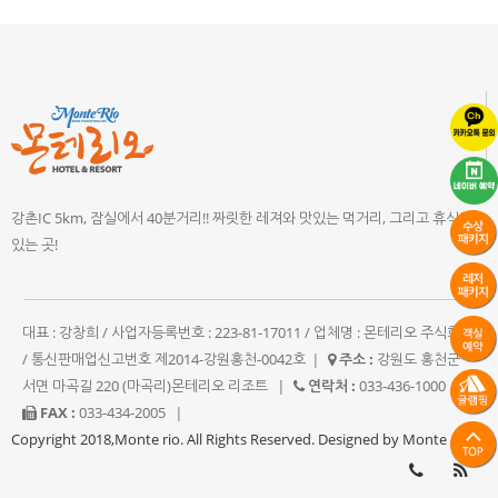
강촌IC 5km, 잠실에서 40분거리!! 짜릿한 레져와 맛있는 먹거리, 그리고 휴식이
있는 곳!
대표 : 강창희 / 사업자등록번호 : 223-81-17011 / 업체명 : 몬테리오 주식회사
/ 통신판매업신고번호 제2014-강원홍천-0042호
|
주소 :
강원도 홍천군
서면 마곡길 220 (마곡리)몬테리오 리조트
|
연락처 :
033-436-1000
|
FAX :
033-434-2005
|
Copyright 2018,Monte rio. All Rights Reserved. Designed by Monte rio.