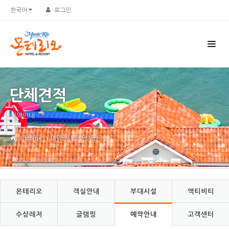
Sketchbook5, 스케치북5
Sketchbook5, 스케치북5
한국어
로그인
단체견적
예약안내
Home
예약안내
단체견적
몬테리오
객실안내
부대시설
액티비티
수상레저
글램핑
예약안내
고객센터