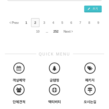
쓰기
Prev
1
2
3
4
5
6
7
8
9
10
...
252
Next
QUICK MENU
객실예약
글램핑
패키지
단체견적
액티비티
오시는길