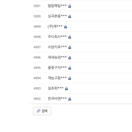
벌말패밀***
5001
심곡본동***
5000
(주)제***
4999
주식회사***
4998
수원카포***
4997
재세능원***
4996
중랑구직***
4995
재능고등***
4994
설추회***
4993
한국비엔***
4992
검색