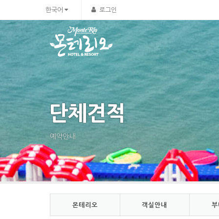
Sketchbook5, 스케치북5
Sketchbook5, 스케치북5
한국어
로그인
단체견적
예약안내
몬테리오
객실안내
부