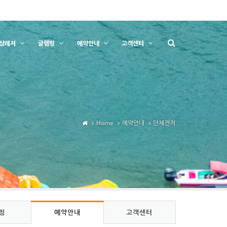
상레저
글램핑
예약안내
고객센터
Home
예약안내
단체견적
핑
예약안내
고객센터