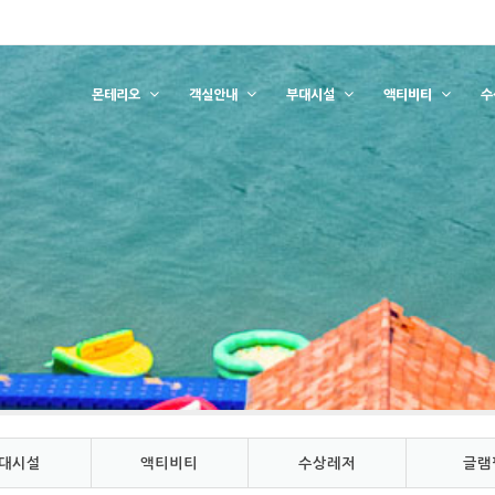
몬테리오
객실안내
부대시설
액티비티
수
대시설
액티비티
수상레저
글램