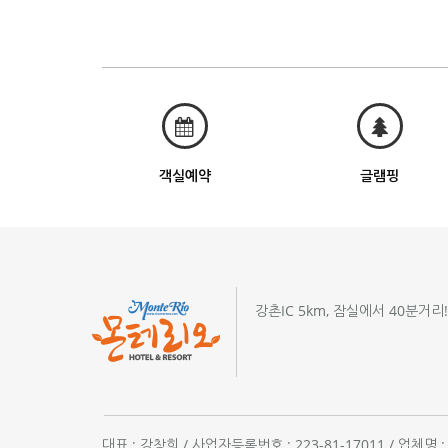
객실예약
글램핑
강촌IC 5km, 잠실에서 40분거리
대표 : 강창희 / 사업자등록번호 : 223-81-17011 / 업