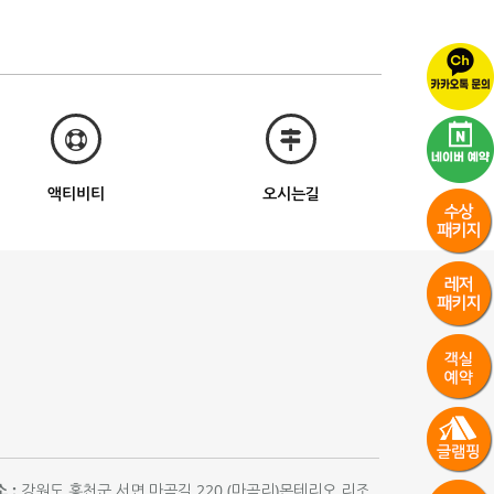
액티비티
오시는길
 :
강원도 홍천군 서면 마곡길 220 (마곡리)몬테리오 리조