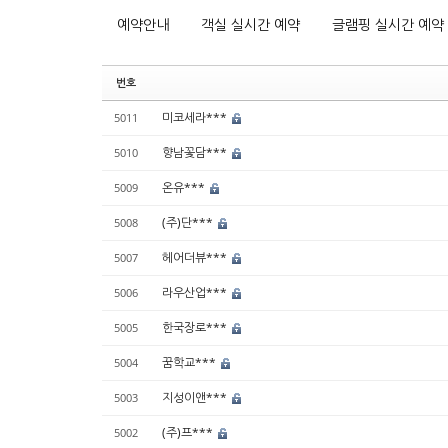
예약안내
객실 실시간 예약
글램핑 실시간 예약
번호
미코세라***
5011
향남꽃담***
5010
온유***
5009
(주)단***
5008
헤어더뷰***
5007
라우산업***
5006
한국장로***
5005
꿈학교***
5004
지성이앤***
5003
(주)프***
5002