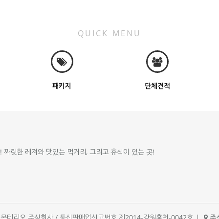
QUICK MENU
패키지
단체견적
!! 짜릿한 레져와 맛있는 먹거리, 그리고 휴식이 있는 곳!
체명 : 몬테리오 주식회사 / 통신판매업신고번호 제2014-강원홍천-0042호
|
주소