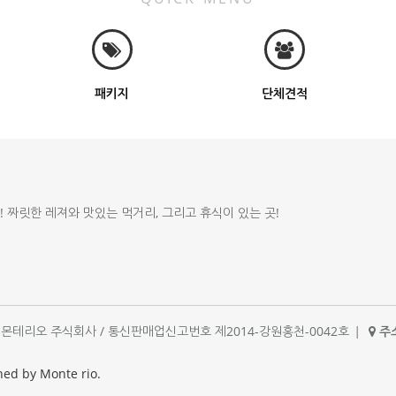
패키지
단체견적
!! 짜릿한 레져와 맛있는 먹거리, 그리고 휴식이 있는 곳!
체명 : 몬테리오 주식회사 / 통신판매업신고번호 제2014-강원홍천-0042호
|
주소
|
ned by Monte rio.