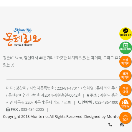
강촌IC 5km, 잠실에서 40분거리!! 짜릿한 레져와 맛있는 먹거리, 그리고 휴식이
있는 곳!
대표 : 강창희 / 사업자등록번호 : 223-81-17011 / 업체명 : 몬테리오 주식회사
/ 통신판매업신고번호 제2014-강원홍천-0042호
|
주소 :
강원도 홍천군
서면 마곡길 220 (마곡리)몬테리오 리조트
|
연락처 :
033-436-1000
|
FAX :
033-434-2005
|
Copyright 2018,Monte rio. All Rights Reserved. Designed by Monte rio.