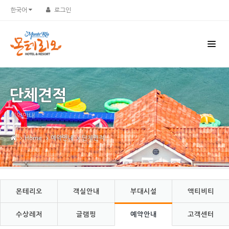
Sketchbook5, 스케치북5
Sketchbook5, 스케치북5
한국어
로그인
단체견적
예약안내
Home
예약안내
단체견적
몬테리오
객실안내
부대시설
액티비티
수상레저
글램핑
예약안내
고객센터