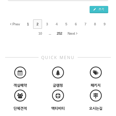
쓰기
Prev
1
2
3
4
5
6
7
8
9
10
...
252
Next
QUICK MENU
객실예약
글램핑
패키지
단체견적
액티비티
오시는길