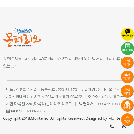
강촌IC 5km, 잠실에서 40분거리!! 짜릿한 레져와 맛있는 먹거리, 그리고 휴식이
있는 곳!
대표 : 강창희 / 사업자등록번호 : 223-81-17011 / 업체명 : 몬테리오 주식회사
/ 통신판매업신고번호 제2014-강원홍천-0042호
|
주소 :
강원도 홍천군
서면 마곡길 220 (마곡리)몬테리오 리조트
|
연락처 :
033-436-1000
|
FAX :
033-434-2005
|
Copyright 2018,Monte rio. All Rights Reserved. Designed by Monte rio.