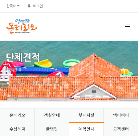
Sketchbook5, 스케치북5
Sketchbook5, 스케치북5
한국어
로그인
단체견적
예약안내
Home
예약안내
단체견적
몬테리오
객실안내
부대시설
액티비티
수상레저
글램핑
예약안내
고객센터