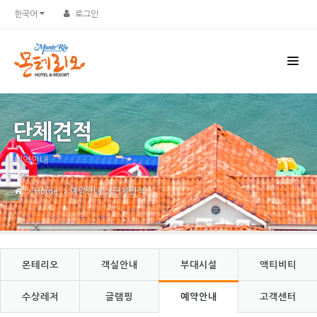
Sketchbook5, 스케치북5
Sketchbook5, 스케치북5
한국어
로그인
단체견적
예약안내
Home
예약안내
단체견적
몬테리오
객실안내
부대시설
액티비티
수상레저
글램핑
예약안내
고객센터