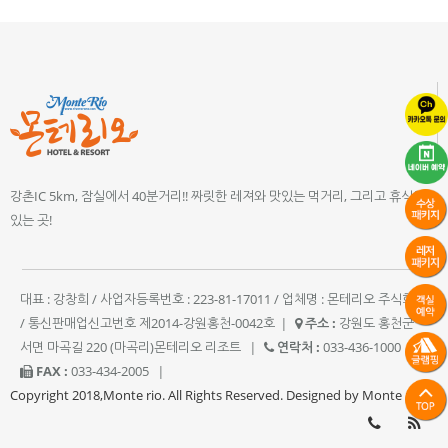
강촌IC 5km, 잠실에서 40분거리!! 짜릿한 레져와 맛있는 먹거리, 그리고 휴식이
있는 곳!
대표 : 강창희 / 사업자등록번호 : 223-81-17011 / 업체명 : 몬테리오 주식회사
/ 통신판매업신고번호 제2014-강원홍천-0042호
|
주소 :
강원도 홍천군
서면 마곡길 220 (마곡리)몬테리오 리조트
|
연락처 :
033-436-1000
|
FAX :
033-434-2005
|
Copyright 2018,Monte rio. All Rights Reserved. Designed by Monte rio.