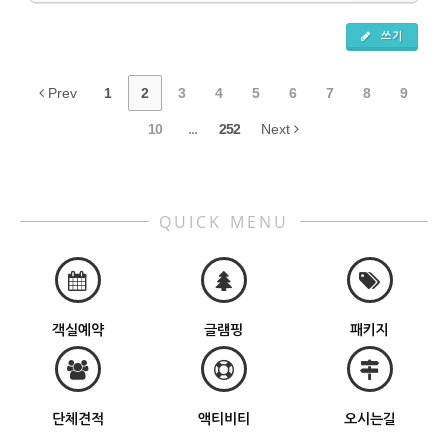
쓰기
Prev
1
2
3
4
5
6
7
8
9
10
...
252
Next
QUICK MENU
객실예약
글램핑
패키지
단체견적
액티비티
오시는길