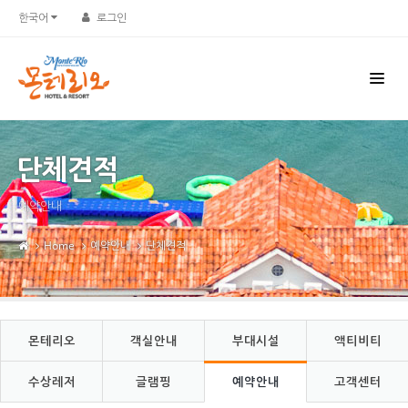
Sketchbook5, 스케치북5
Sketchbook5, 스케치북5
한국어
로그인
단체견적
예약안내
Home
예약안내
단체견적
몬테리오
객실안내
부대시설
액티비티
수상레저
글램핑
예약안내
고객센터