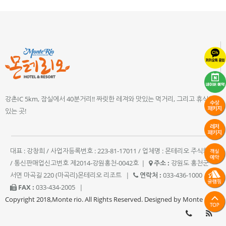
강촌IC 5km, 잠실에서 40분거리!! 짜릿한 레져와 맛있는 먹거리, 그리고 휴식이
있는 곳!
대표 : 강창희 / 사업자등록번호 : 223-81-17011 / 업체명 : 몬테리오 주식회사
/ 통신판매업신고번호 제2014-강원홍천-0042호
|
주소 :
강원도 홍천군
서면 마곡길 220 (마곡리)몬테리오 리조트
|
연락처 :
033-436-1000
|
FAX :
033-434-2005
|
Copyright 2018,Monte rio. All Rights Reserved. Designed by Monte rio.