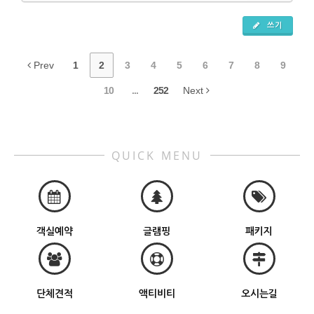
쓰기
Prev
1
2
3
4
5
6
7
8
9
10
...
252
Next
QUICK MENU
객실예약
글램핑
패키지
단체견적
액티비티
오시는길