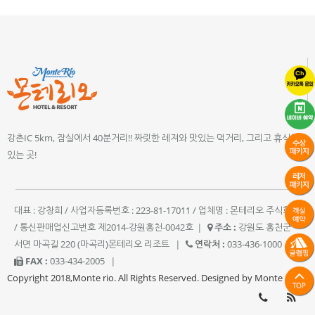
강촌IC 5km, 잠실에서 40분거리!! 짜릿한 레져와 맛있는 먹거리, 그리고 휴식이
있는 곳!
대표 : 강창희 / 사업자등록번호 : 223-81-17011 / 업체명 : 몬테리오 주식회사
/ 통신판매업신고번호 제2014-강원홍천-0042호
|
주소 :
강원도 홍천군
서면 마곡길 220 (마곡리)몬테리오 리조트
|
연락처 :
033-436-1000
|
FAX :
033-434-2005
|
Copyright 2018,Monte rio. All Rights Reserved. Designed by Monte rio.