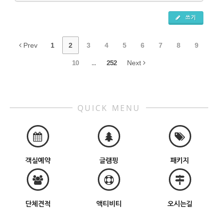
쓰기
Prev
1
2
3
4
5
6
7
8
9
10
...
252
Next
QUICK MENU
객실예약
글램핑
패키지
단체견적
액티비티
오시는길