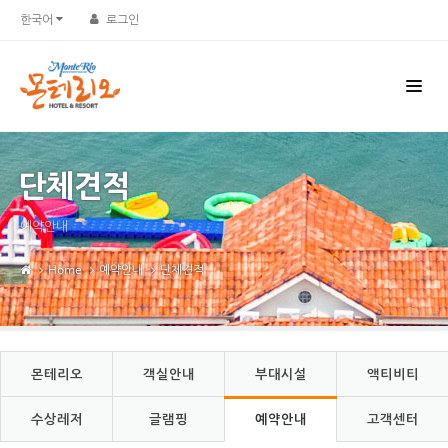
Sketchbook5, 스케치북5
Sketchbook5, 스케치북5
한국어
로그인
단체견적
예약안내
Home
예약안내
단체견적
몬테리오
객실안내
부대시설
액티비티
수상레저
글램핑
예약안내
고객센터