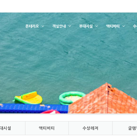
몬테리오
객실안내
부대시설
액티비티
수
대시설
액티비티
수상레저
글램