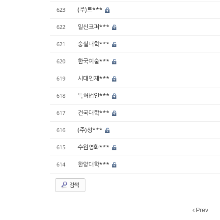
(주)트***
623
일신코퍼***
622
숭실대학***
621
한국예술***
620
시대인재***
619
특허법인***
618
건국대학***
617
(주)성***
616
수원영화***
615
한양대학***
614
검색
Prev