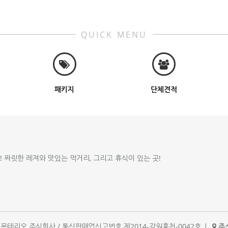
QUICK MENU
패키지
단체견적
!! 짜릿한 레져와 맛있는 먹거리, 그리고 휴식이 있는 곳!
체명 : 몬테리오 주식회사 / 통신판매업신고번호 제2014-강원홍천-0042호
|
주소