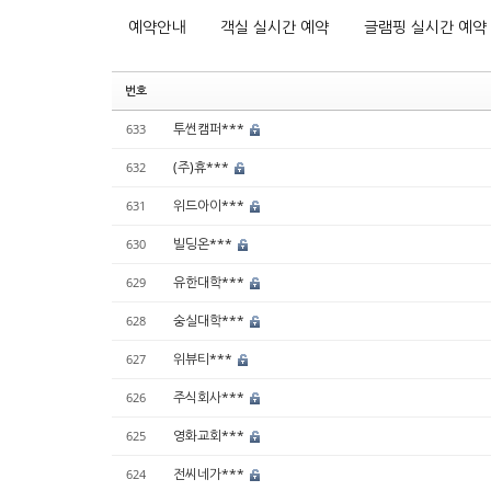
예약안내
객실 실시간 예약
글램핑 실시간 예약
번호
투썬캠퍼***
633
(주)휴***
632
위드아이***
631
빌딩온***
630
유한대학***
629
숭실대학***
628
위뷰티***
627
주식회사***
626
영화교회***
625
전씨네가***
624