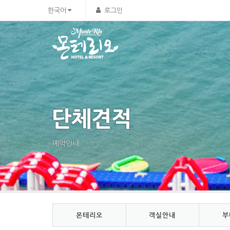
Sketchbook5, 스케치북5
Sketchbook5, 스케치북5
한국어
로그인
단체견적
예약안내
몬테리오
객실안내
부