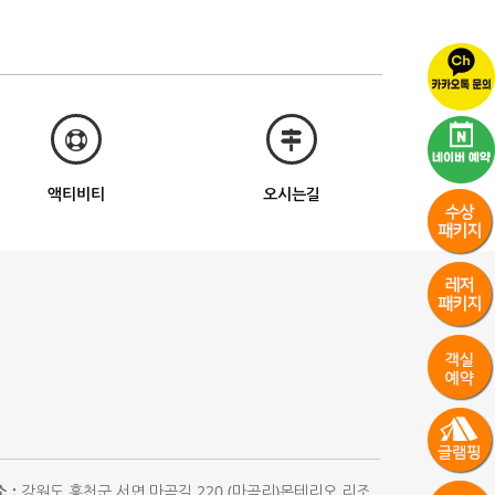
액티비티
오시는길
 :
강원도 홍천군 서면 마곡길 220 (마곡리)몬테리오 리조