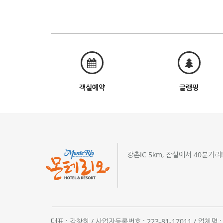
객실예약
글램핑
강촌IC 5km, 잠실에서 40분거리
대표 : 강창희 / 사업자등록번호 : 223-81-17011 / 업