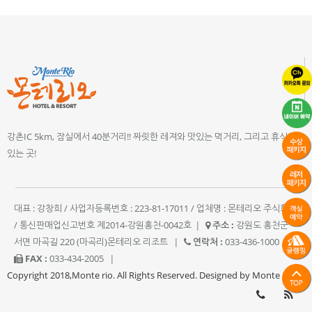
강촌IC 5km, 잠실에서 40분거리!! 짜릿한 레져와 맛있는 먹거리, 그리고 휴식이
있는 곳!
대표 : 강창희 / 사업자등록번호 : 223-81-17011 / 업체명 : 몬테리오 주식회사
/ 통신판매업신고번호 제2014-강원홍천-0042호
|
주소 :
강원도 홍천군
서면 마곡길 220 (마곡리)몬테리오 리조트
|
연락처 :
033-436-1000
|
FAX :
033-434-2005
|
Copyright 2018,Monte rio. All Rights Reserved. Designed by Monte rio.