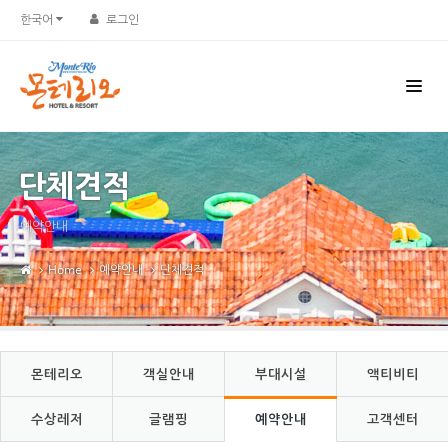
Sketchbook5, 스케치북5
Sketchbook5, 스케치북5
한국어
로그인
단체견적
예약안내
Home
예약안내
단체견적
몬테리오
객실안내
부대시설
액티비티
수상레저
글램핑
예약안내
고객센터