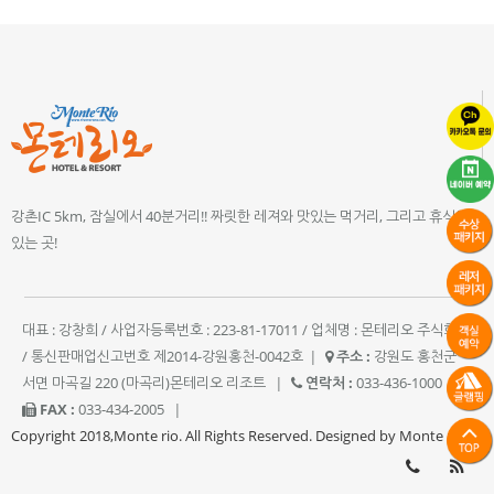
강촌IC 5km, 잠실에서 40분거리!! 짜릿한 레져와 맛있는 먹거리, 그리고 휴식이
있는 곳!
대표 : 강창희 / 사업자등록번호 : 223-81-17011 / 업체명 : 몬테리오 주식회사
/ 통신판매업신고번호 제2014-강원홍천-0042호
|
주소 :
강원도 홍천군
서면 마곡길 220 (마곡리)몬테리오 리조트
|
연락처 :
033-436-1000
|
FAX :
033-434-2005
|
Copyright 2018,Monte rio. All Rights Reserved. Designed by Monte rio.