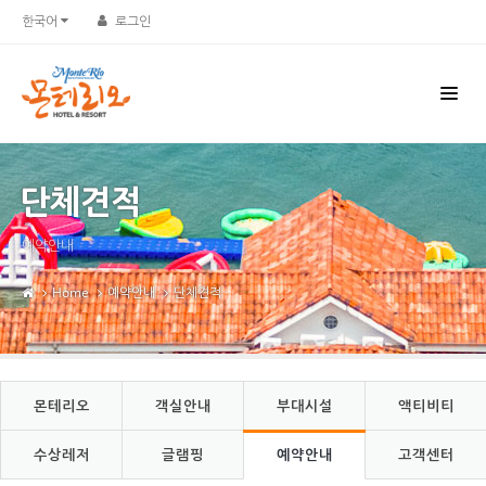
Sketchbook5, 스케치북5
Sketchbook5, 스케치북5
한국어
로그인
단체견적
예약안내
Home
예약안내
단체견적
몬테리오
객실안내
부대시설
액티비티
수상레저
글램핑
예약안내
고객센터