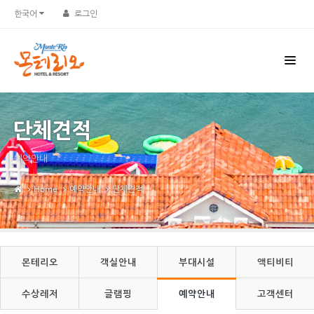
Sketchbook5, 스케치북5
Sketchbook5, 스케치북5
한국어
로그인
단체견적
예약안내
Home
예약안내
단체견적
몬테리오
객실안내
부대시설
액티비티
수상레저
글램핑
예약안내
고객센터