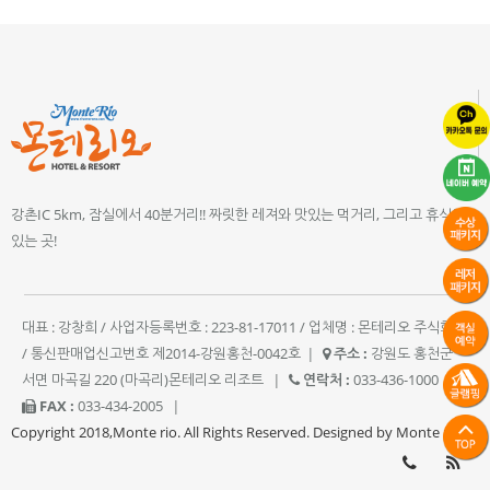
강촌IC 5km, 잠실에서 40분거리!! 짜릿한 레져와 맛있는 먹거리, 그리고 휴식이
있는 곳!
대표 : 강창희 / 사업자등록번호 : 223-81-17011 / 업체명 : 몬테리오 주식회사
/ 통신판매업신고번호 제2014-강원홍천-0042호
|
주소 :
강원도 홍천군
서면 마곡길 220 (마곡리)몬테리오 리조트
|
연락처 :
033-436-1000
|
FAX :
033-434-2005
|
Copyright 2018,Monte rio. All Rights Reserved. Designed by Monte rio.