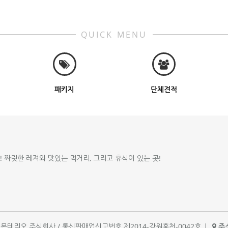
QUICK MENU
패키지
단체견적
!! 짜릿한 레져와 맛있는 먹거리, 그리고 휴식이 있는 곳!
체명 : 몬테리오 주식회사 / 통신판매업신고번호 제2014-강원홍천-0042호
|
주소