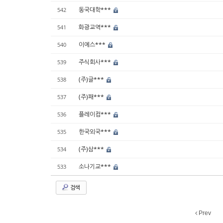
동국대학***
542
화광교역***
541
이에스***
540
주식회사***
539
(주)글***
538
(주)패***
537
플레이컴***
536
한국외국***
535
(주)삼***
534
소나기교***
533
검색
Prev