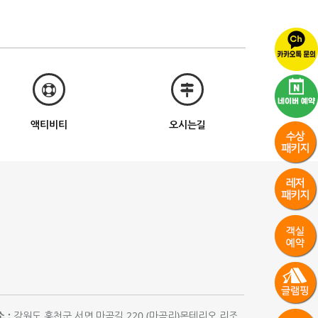
액티비티
오시는길
 :
강원도 홍천군 서면 마곡길 220 (마곡리)몬테리오 리조