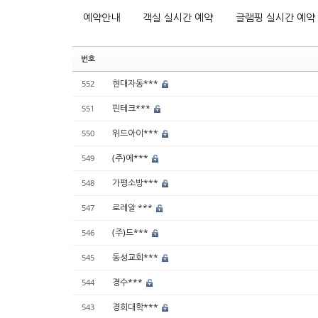
예약안내
객실 실시간 예약
글램핑 실시간 예약
번호
현대자동***
552
핀테크***
551
위드아이***
550
(주)에***
549
가평소방***
548
로레알 ***
547
(주)드***
546
동성교회***
545
경수***
544
경희대학***
543