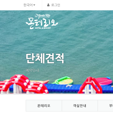
Sketchbook5, 스케치북5
Sketchbook5, 스케치북5
한국어
로그인
단체견적
예약안내
몬테리오
객실안내
부