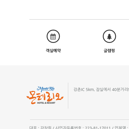
객실예약
글램핑
강촌IC 5km, 잠실에서 40분거리
대표 : 강창희 / 사업자등록번호 : 223-81-17011 / 업