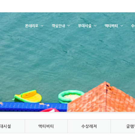
몬테리오
객실안내
부대시설
액티비티
수
대시설
액티비티
수상레저
글램