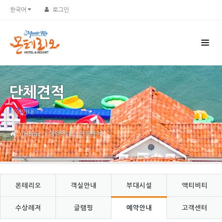
Sketchbook5, 스케치북5
Sketchbook5, 스케치북5
한국어
로그인
단체견적
예약안내
Home
예약안내
단체견적
몬테리오
객실안내
부대시설
액티비티
수상레저
글램핑
예약안내
고객센터