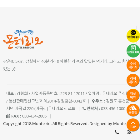
강촌IC 5km, 잠실에서 40분거리!! 짜릿한 레져와 맛있는 먹거리, 그리고 휴식이
있는 곳!
대표 : 강창희 / 사업자등록번호 : 223-81-17011 / 업체명 : 몬테리오 주식회사
/ 통신판매업신고번호 제2014-강원홍천-0042호
|
주소 :
강원도 홍천군
서면 마곡길 220 (마곡리)몬테리오 리조트
|
연락처 :
033-436-1000
|
FAX :
033-434-2005
|
Copyright 2018,Monte rio. All Rights Reserved. Designed by Monte rio.