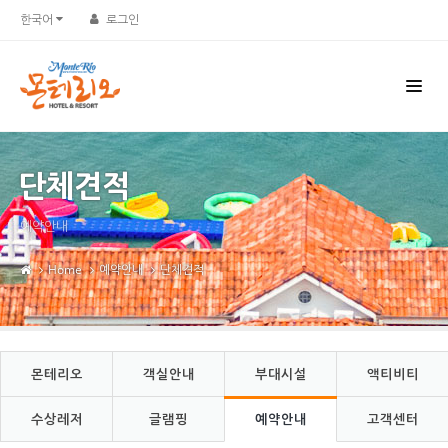
Sketchbook5, 스케치북5
Sketchbook5, 스케치북5
한국어
로그인
단체견적
예약안내
Home
예약안내
단체견적
몬테리오
객실안내
부대시설
액티비티
수상레저
글램핑
예약안내
고객센터