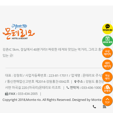
강촌IC 5km, 잠실에서 40분거리!! 짜릿한 레져와 맛있는 먹거리, 그리고 휴식이
있는 곳!
대표 : 강창희 / 사업자등록번호 : 223-81-17011 / 업체명 : 몬테리오 주식회사
/ 통신판매업신고번호 제2014-강원홍천-0042호
|
주소 :
강원도 홍천군
서면 마곡길 220 (마곡리)몬테리오 리조트
|
연락처 :
033-436-1000
|
FAX :
033-434-2005
|
Copyright 2018,Monte rio. All Rights Reserved. Designed by Monte rio.