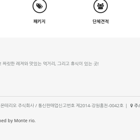
패키지
단체견적
!! 짜릿한 레져와 맛있는 먹거리, 그리고 휴식이 있는 곳!
체명 : 몬테리오 주식회사 / 통신판매업신고번호 제2014-강원홍천-0042호
|
주소
|
ned by Monte rio.