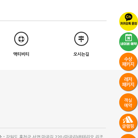
액티비티
오시는길
 :
강원도 홍천군 서면 마곡길 220 (마곡리)몬테리오 리조