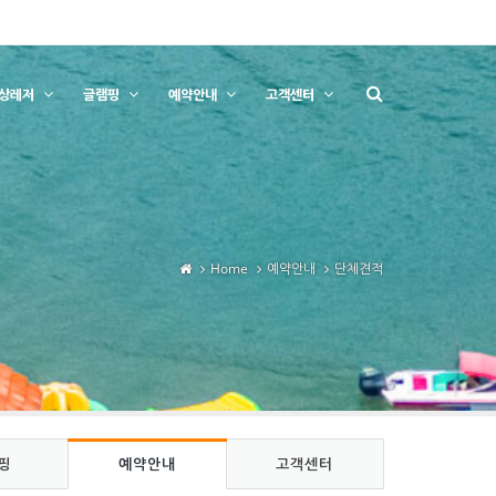
상레저
글램핑
예약안내
고객센터
Home
예약안내
단체견적
핑
예약안내
고객센터