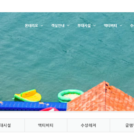
몬테리오
객실안내
부대시설
액티비티
수
대시설
액티비티
수상레저
글램