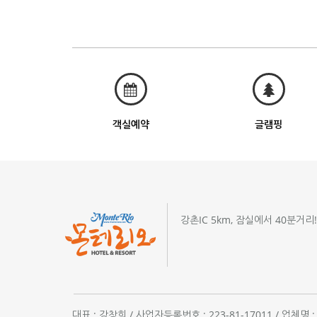
객실예약
글램핑
강촌IC 5km, 잠실에서 40분거리
대표 : 강창희 / 사업자등록번호 : 223-81-17011 / 업