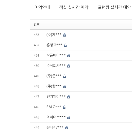
예약안내
객실 실시간 예약
글램핑 실시간 예약
번호
(주)기***
453
홍영표***
452
오픈베이***
451
주식회사***
450
(주)준***
449
(주)한***
448
앤커웨이***
447
SM C***
446
아이더스***
445
유니컨/***
444