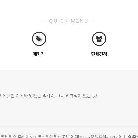
QUICK MENU
패키지
단체견적
!! 짜릿한 레져와 맛있는 먹거리, 그리고 휴식이 있는 곳!
체명 : 몬테리오 주식회사 / 통신판매업신고번호 제2014-강원홍천-0042호
|
주소