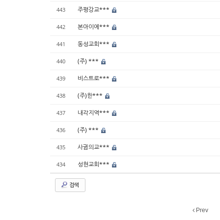
주평강교***
443
본아이에***
442
동성교회***
441
(주) ***
440
비스트로***
439
(주)한***
438
내각지역***
437
(주) ***
436
사귐의교***
435
성현교회***
434
검색
Prev