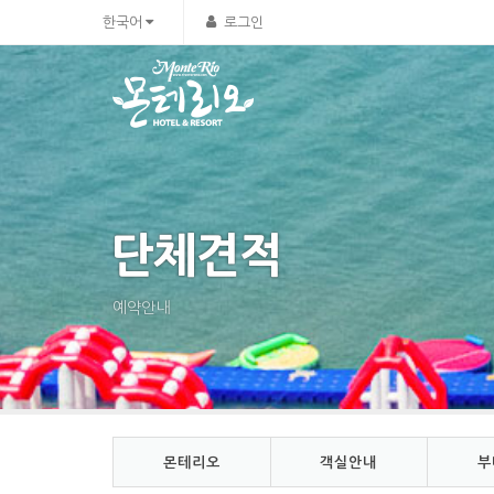
Sketchbook5, 스케치북5
Sketchbook5, 스케치북5
한국어
로그인
단체견적
예약안내
몬테리오
객실안내
부