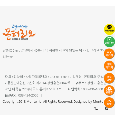
강촌IC 5km, 잠실에서 40분거리!! 짜릿한 레져와 맛있는 먹거리, 그리고 휴식이
있는 곳!
대표 : 강창희 / 사업자등록번호 : 223-81-17011 / 업체명 : 몬테리오 주식회사
/ 통신판매업신고번호 제2014-강원홍천-0042호
|
주소 :
강원도 홍천군
서면 마곡길 220 (마곡리)몬테리오 리조트
|
연락처 :
033-436-1000
|
FAX :
033-434-2005
|
Copyright 2018,Monte rio. All Rights Reserved. Designed by Monte rio.