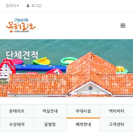
Sketchbook5, 스케치북5
Sketchbook5, 스케치북5
한국어
로그인
단체견적
예약안내
Home
예약안내
단체견적
몬테리오
객실안내
부대시설
액티비티
수상레저
글램핑
예약안내
고객센터