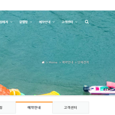
상레저
글램핑
예약안내
고객센터
Home
예약안내
단체견적
핑
예약안내
고객센터