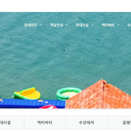
몬테리오
객실안내
부대시설
액티비티
수
대시설
액티비티
수상레저
글램