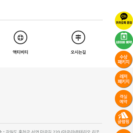
액티비티
오시는길
 :
강원도 홍천군 서면 마곡길 220 (마곡리)몬테리오 리조