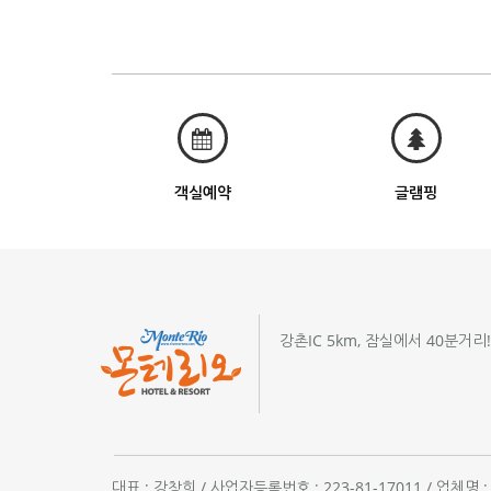
객실예약
글램핑
강촌IC 5km, 잠실에서 40분거리
대표 : 강창희 / 사업자등록번호 : 223-81-17011 / 업