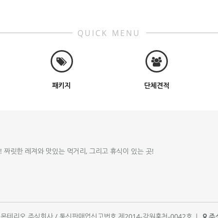
QUICK MENU
패키지
단체견적
!! 짜릿한 레져와 맛있는 먹거리, 그리고 휴식이 있는 곳!
체명 : 몬테리오 주식회사 / 통신판매업신고번호 제2014-강원홍천-0042호
|
주소