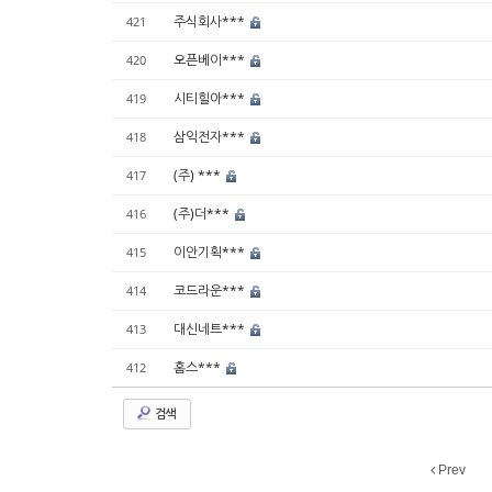
주식회사***
421
오픈베이***
420
시티힐아***
419
삼익전자***
418
(주) ***
417
(주)더***
416
이안기획***
415
코드라운***
414
대신네트***
413
홈스***
412
검색
Prev