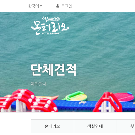
Sketchbook5, 스케치북5
Sketchbook5, 스케치북5
한국어
로그인
단체견적
예약안내
몬테리오
객실안내
부