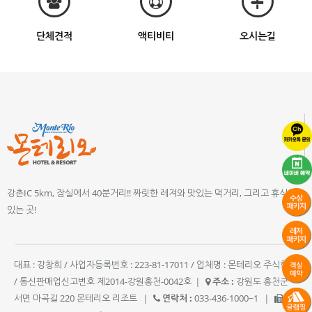
단체견적
액티비티
오시는길
강촌IC 5km, 잠실에서 40분거리!! 짜릿한 레져와 맛있는 먹거리, 그리고 휴식이
있는 곳!
대표 : 강창희 / 사업자등록번호 : 223-81-17011 / 업체명 : 몬테리오 주식회사
/ 통신판매업신고번호 제2014-강원홍천-0042호
|
주소 :
강원도 홍천군
서면 마곡길 220 몬테리오 리조트
|
연락처 :
033-436-1000~1
|